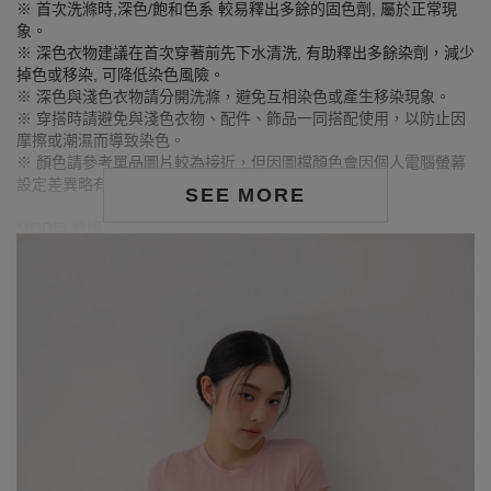
※ 首次洗滌時,深色/飽和色系 較易釋出多餘的固色劑, 屬於正常現
象。
※ 深色衣物建議在首次穿著前先下水清洗, 有助釋出多餘染劑，減少
掉色或移染, 可降低染色風險。
※ 深色與淺色衣物請分開洗滌，避免互相染色或產生移染現象。
※ 穿搭時請避免與淺色衣物、配件、飾品一同搭配使用，以防止因
摩擦或潮濕而導致染色。
※ 顏色請參考單品圖片較為接近，但因圖檔顏色會因個人電腦螢幕
設定差異略有不同，請以實際商品顏色為準。
SEE MORE
MODEL資訊
身高163cm／胸圍Bust：79cm
腰圍Waist：63cm／臀圍hips：85cm
試穿報告：模特兒穿著S號