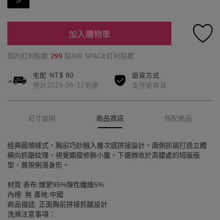
S
加入購物車
我的紅利點數
299
點AIR SPACE紅利點數
宅配 NT$ 80
退貨方式
預計2026-08-12到達
支持退換貨
尺寸說明
商品資訊
搭配商品
經典圓領樣式，胸前巧妙融入層次感拼接設計。兩側抓褶打造立體
橫向抓皺紋理，視覺顯瘦修飾小腹。下擺微收於高腰處的短版版
型，展現俐落身形。
材質:表布:嫘縈95%彈性纖維5%
內裡: 無 產地:中國
商品描述: 正面胸前拼接抓皺設計
洗滌注意事項：