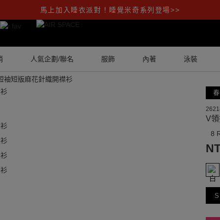
馬上加入睡衣派對！睡覺米奇系列登場>>
銷
人氣企劃/聯名
服飾
內著
泳裝
短袖短版麻花針織開襟衫
春
2621
V
8 
NT
S