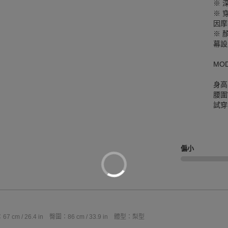
※ 
※ 
因摩
※ 
幕設
MO
身高
腰圍W
試穿
偏小
7 cm / 26.4 in
臀圍：86 cm / 33.9 in
體型：梨型