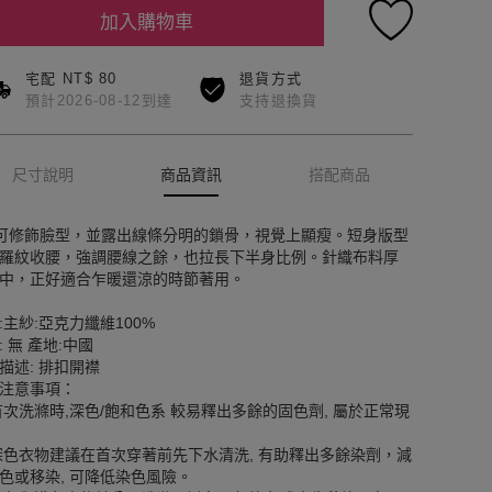
加入購物車
宅配 NT$ 80
退貨方式
預計2026-08-12到達
支持退換貨
尺寸說明
商品資訊
搭配商品
可修飾臉型，並露出線條分明的鎖骨，視覺上顯瘦。短身版型
羅紋收腰，強調腰線之餘，也拉長下半身比例。針織布料厚
中，正好適合乍暖還涼的時節著用。
:主紗:亞克力纖維100%
: 無 產地:中國
描述: 排扣開襟
注意事項：
首次洗滌時,深色/飽和色系 較易釋出多餘的固色劑, 屬於正常現
深色衣物建議在首次穿著前先下水清洗, 有助釋出多餘染劑，減
色或移染, 可降低染色風險。