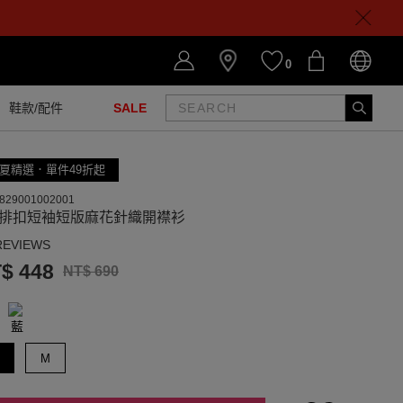
0
鞋款/配件
SALE
夏精選．單件49折起
829001002001
領排扣短袖短版麻花針織開襟衫
REVIEWS
$ 448
NT$ 690
M