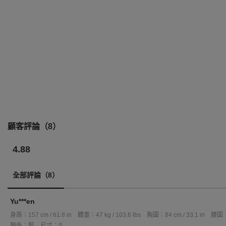
顧客評論（8）
4.88
全部評論（8）
Yu***en
身高：157 cm / 61.8 in
體重：47 kg / 103.6 lbs
胸圍：84 cm / 33.1 in
腰圍：6
顏色：藍
尺寸：S