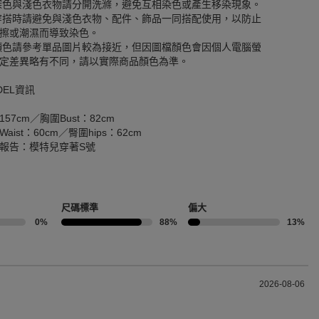
深色與淺色衣物請分開洗滌，避免互相染色或產生移染現象。
穿搭時請避免與淺色衣物、配件、飾品一同搭配使用，以防止
擦或潮濕而導致染色。
顏色請參考單品圖片較為接近，但因圖檔顏色會因個人電腦螢
定差異略有不同，請以實際商品顏色為準。
DEL資訊
157cm／胸圍Bust：82cm
aist：60cm／臀圍hips：62cm
報告：模特兒穿著S號
尺碼標準
偏大
0%
88%
13%
2026-08-06