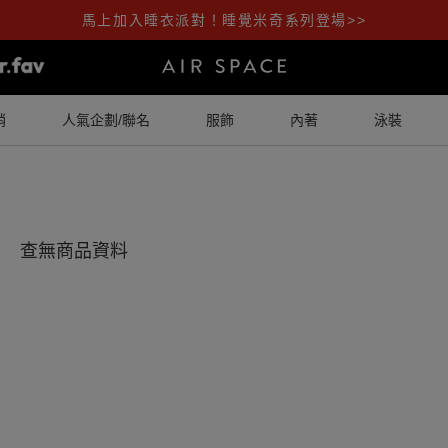
馬上加入睡衣派對！睡覺米奇系列登場>>
銷
人氣企劃/聯名
服飾
內著
泳裝
查無商品資料