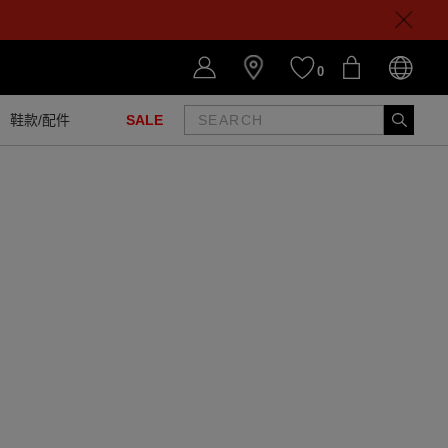
0
鞋款/配件
SALE