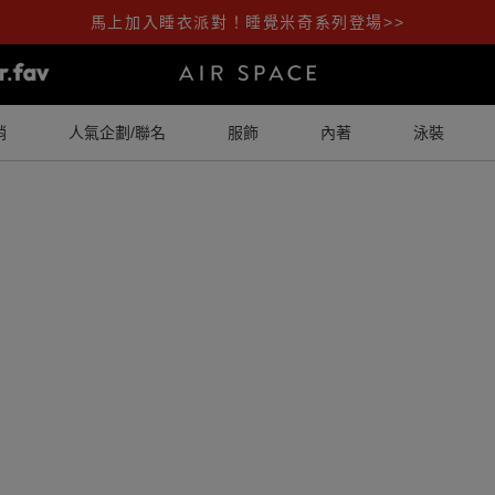
馬上加入睡衣派對！睡覺米奇系列登場>>
銷
人氣企劃/聯名
服飾
內著
泳裝