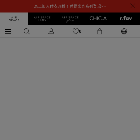
馬上加入睡衣派對！睡覺米奇系列登場>>
0