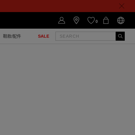
0
鞋款/配件
SALE