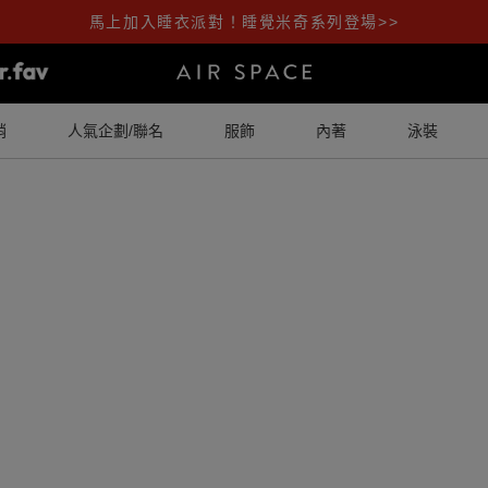
馬上加入睡衣派對！睡覺米奇系列登場>>
銷
人氣企劃/聯名
服飾
內著
泳裝