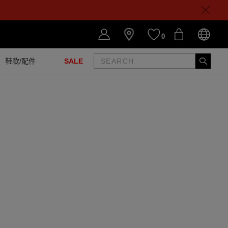
0
鞋款/配件
SALE