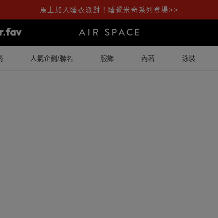
馬上加入睡衣派對！睡覺米奇系列登場>>
銷
人氣企劃/聯名
服飾
內著
泳裝