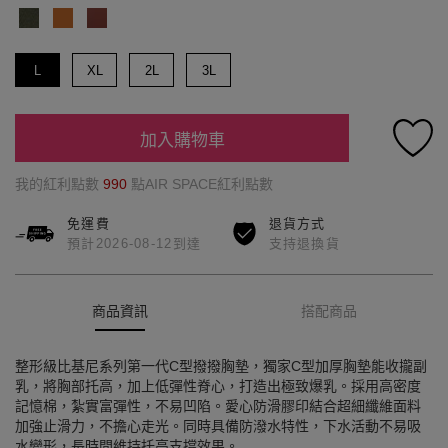
L
XL
2L
3L
加入購物車
我的紅利點數
990
點AIR SPACE紅利點數
免運費
退貨方式
預計2026-08-12到達
支持退換貨
商品資訊
搭配商品
整形級比基尼系列第一代C型撥撥胸墊，獨家C型加厚胸墊能收攏副
乳，將胸部托高，加上低彈性脊心，打造出極致爆乳。採用高密度
記憶棉，紮實富彈性，不易凹陷。愛心防滑膠印結合超細纖維面料
加強止滑力，不擔心走光。同時具備防潑水特性，下水活動不易吸
水變形，長時間維持托高支撐效果。