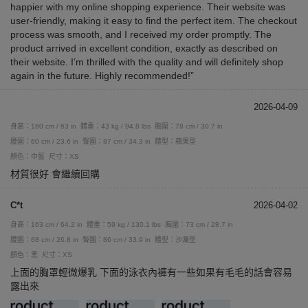
happier with my online shopping experience. Their website was
user-friendly, making it easy to find the perfect item. The checkout
process was smooth, and I received my order promptly. The
product arrived in excellent condition, exactly as described on
their website. I’m thrilled with the quality and will definitely shop
again in the future. Highly recommended!”
2026-04-09
身高：160 cm / 63 in
體重：43 kg / 94.8 lbs
胸圍：78 cm / 30.7 in
腰圍：60 cm / 23.6 in
臀圍：87 cm / 34.3 in
體型：蘋果型
顏色：中藍
尺寸：XS
材質很好 會繼續回購
C*t
2026-04-02
身高：163 cm / 64.2 in
體重：59 kg / 130.1 lbs
胸圍：73 cm / 28.7 in
腰圍：68 cm / 26.8 in
臀圍：86 cm / 33.9 in
體型：沙漏型
顏色：黑
尺寸：XS
上面的胸罩輕微爆乳 下面的泳衣內褲有一些如果有毛毛的話會容易
露出來