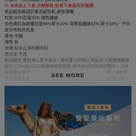
※ 本商品上下身,分開販售,如需下身請另外選購!
商品輕洗後請於應涼處陰乾,避免曝曬
材質:80%尼龍20% 彈性纖維
白色面料為兩種尼龍80%萊卡20% 與聚脂纖維82% 萊卡18%，不同
成分有些許色差
產地:中國
彈性:有
內裡:貼合止滑內裡布料
透光度:不透
商品描述:專利脊心集中設計 / 專利愛心矽膠止滑設計/ C型撥撥胸墊
設計 / 18K金LOGO繞頸綁帶裝飾環 /藍色系因特殊染料關係，上岸
後請盡快用大量清水沖洗後並壓乾，以免影響商品色牢度。請勿於
SEE MORE
潮濕狀態下收納，避免泳衣染色/詳細的清潔流程請參考吊牌說明/不
同生產批次的商品會存在些許色差，如對色差較為在意者建議可跳
色(花)搭配購買或至門市購買 罩杯內側直徑0.3公分內之色斑，屬生
產過程之正常現象，非瑕疵範圍，且此狀況不影響穿著外觀。
※ 顏色請參考單品圖片較為接近，但因圖檔顏色會因個人電腦螢幕
設定差異略有不同，請以實際商品顏色為準。