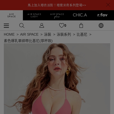
馬上加入睡衣派對！睡覺米奇系列登場>>
0
HOME
AIR SPACE
泳裝
泳裝系列
比基尼
素色爆乳單綁帶比基尼(厚杯款)