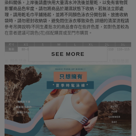
染料關係，上岸後請盡快用大量清水沖洗後並壓乾，以免有害物質
影響商品色牢度。請勿將商品於潮濕狀態下收納，若無法立即處
理，請用乾毛巾平鋪捲起，並將不同顏色泳衣分開包裝。放進收納
袋時，請勿密封收納袋，避免悶住泳衣導致染色 詳細的清潔流程請
參考吊牌說明/不同生產批次的商品會存在些許色差，如對色差較為
在意者建議可跳色(花)搭配購買或至門市購買。
SEE MORE
※ 顏色請參考單品圖片較為接近，但因圖檔顏色會因個人電腦螢幕
設定差異略有不同，請以實際商品顏色為準。