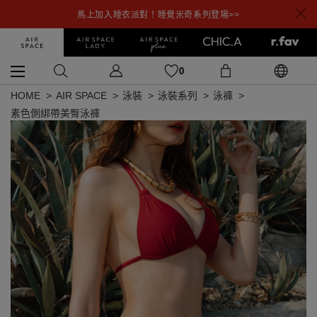
馬上加入睡衣派對！睡覺米奇系列登場>>
0
HOME
AIR SPACE
泳裝
泳裝系列
泳褲
素色側綁帶美臀泳褲