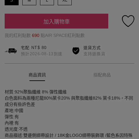
S
M
L
XL
加入購物車
我的紅利點數
690
點AIR SPACE紅利點數
宅配 NT$ 80
退貨方式
預計2026-08-13到達
支持退換貨
商品資訊
搭配商品
材質:92%聚酯纖維 8% 彈性纖維
白色面料為兩種尼龍80%萊卡20% 與聚脂纖維82% 萊卡18%，不同
成分有些許色差
產地:中國
彈性:有
內裡:有
透光度:不透
商品描述:雙邊側綁帶設計 / 18K金LOGO綁帶裝飾環 /藍色系因特殊