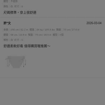
體型：不提供
顏色：白
尺寸：S
尺碼標準，穿上很舒適
許*文
2026-03-04
身高：158 cm / 62.2 in
體重：48 kg / 105.8 lbs
胸圍：70 cm / 27.6 in
腰圍：58 cm / 22.8 in
臀圍：75 cm / 29.5 in
體型：H型
顏色：白
尺寸：S
舒適柔軟好看 值得購買喔推薦～