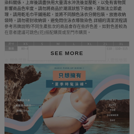
染料關係，上岸後請盡快用大量清水沖洗後並壓乾，以免有害物質
影響商品色牢度。請勿將商品於潮濕狀態下收納，若無法立即處
理，請用乾毛巾平鋪捲起，並將不同顏色泳衣分開包裝。放進收納
袋時，請勿密封收納袋，避免悶住泳衣導致染色 詳細的清潔流程請
參考吊牌說明/不同生產批次的商品會存在些許色差，如對色差較為
在意者建議可跳色(花)搭配購買或至門市購買。
SEE MORE
※ 顏色請參考單品圖片較為接近，但因圖檔顏色會因個人電腦螢幕
設定差異略有不同，請以實際商品顏色為準。