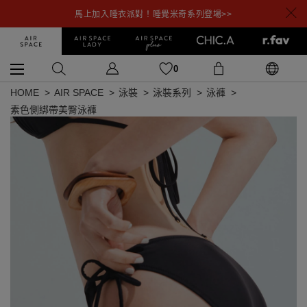
馬上加入睡衣派對！睡覺米奇系列登場>>
0
HOME
AIR SPACE
泳裝
泳裝系列
泳褲
素色側綁帶美臀泳褲