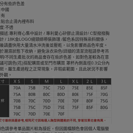
分有些許色差
:中國
:有
:貼合止滑內裡布料
度:不透
描述:專利脊心集中設計 / 專利愛心矽膠止滑設計/ C型撥撥胸
計 / 18K金LOGO繞頸綁帶裝飾環 /藍色系因特殊染料關係，
後請盡快用大量清水沖洗後並壓乾，以免影響商品色牢度。
於潮濕狀態下收納，避免泳衣染色/詳細的清潔流程請參考吊
明/不同生產批次的商品會存在些許色差，如對色差較為在意
議可跳色(花)搭配購買或至門市購買 罩杯內側直徑0.3公分內
斑，屬生產過程之正常現象，非瑕疵範圍，且此狀況不影響
外觀。
顏色請參考單品圖片較為接近，但因圖檔顏色會因個人電腦螢