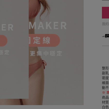
我
整形
副乳
密度
維面
動不
※ 
商品
材質
白色