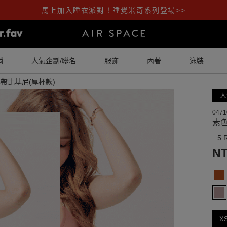
馬上加入睡衣派對！睡覺米奇系列登場>>
銷
人氣企劃/聯名
服飾
內著
泳裝
帶比基尼(厚杯款)
人
0471
素
5 
NT
X