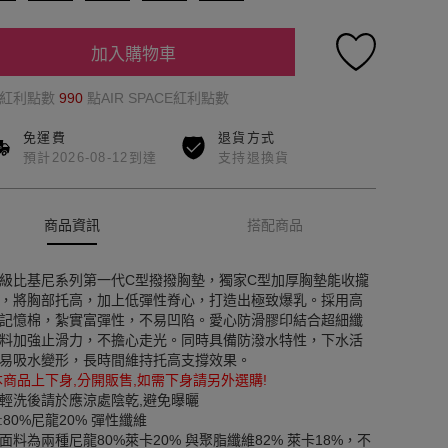
加入購物車
的紅利點數
990
點AIR SPACE紅利點數
免運費
退貨方式
預計2026-08-12到達
支持退換貨
商品資訊
搭配商品
級比基尼系列第一代C型撥撥胸墊，獨家C型加厚胸墊能收攏
，將胸部托高，加上低彈性脊心，打造出極致爆乳。採用高
記憶棉，紮實富彈性，不易凹陷。愛心防滑膠印結合超細纖
料加強止滑力，不擔心走光。同時具備防潑水特性，下水活
易吸水變形，長時間維持托高支撐效果。
本商品上下身,分開販售,如需下身請另外選購!
輕洗後請於應涼處陰乾,避免曝曬
:80%尼龍20% 彈性纖維
面料為兩種尼龍80%萊卡20% 與聚脂纖維82% 萊卡18%，不