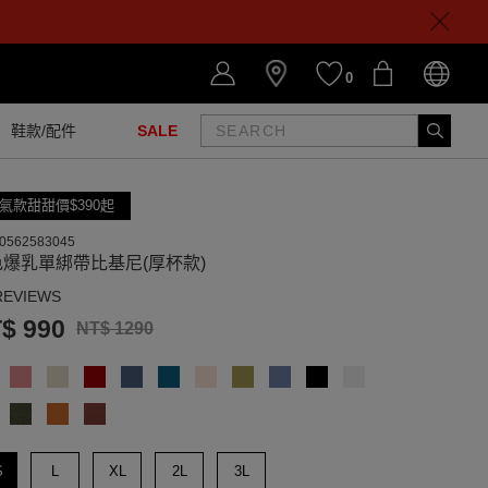
0
鞋款/配件
SALE
氣款甜甜價$390起
0562583045
色爆乳單綁帶比基尼(厚杯款)
REVIEWS
$ 990
NT$ 1290
S
L
XL
2L
3L