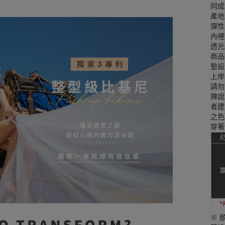
同成
產地
彈性
內裡
透光
商品
墊設
上岸
請勿
牌說
者建
之色
穿著
※ 