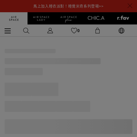
馬上加入睡衣派對！睡覺米奇系列登場>>
0