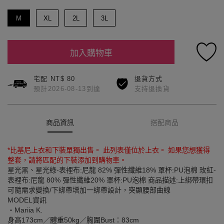
M
XL
2L
3L
加入購物車
宅配 NT$ 80
退貨方式
預計2026-08-13到達
支持退換貨
商品資訊
搭配商品
*比基尼上衣和下裝單獨出售。 此列表僅位於上衣。 如果您想獲得
整套，請將匹配的下裝添加到購物車。
星光黑、星光綠-表裡布:尼龍 82% 彈性纖維18% 罩杯:PU泡棉 玫紅-
表裡布:尼龍 80% 彈性纖維20% 罩杯:PU泡棉 商品描述:上綁帶環扣
可隨需求變換/下綁帶增加一綁帶設計，突顯腰部曲線
MODEL資訊
‧Mariia K.
身高173cm／體重50kg／胸圍Bust：83cm