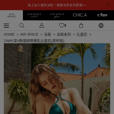
馬上加入睡衣派對！睡覺米奇系列登場>>
0
HOME
AIR SPACE
泳裝
泳裝系列
比基尼
2WAY深V飾環綁帶爆乳比基尼(厚杯款)