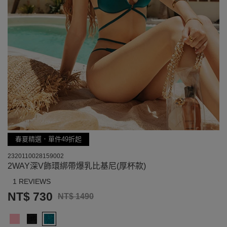
春夏精選．單件49折起
2320110028159002
2WAY深V飾環綁帶爆乳比基尼(厚杯款)
1 REVIEWS
NT$ 730
NT$ 1490