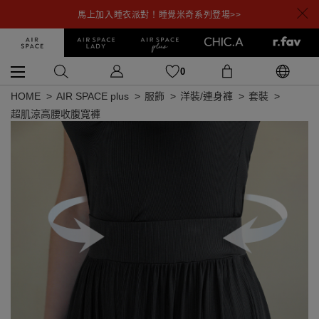
馬上加入睡衣派對！睡覺米奇系列登場>>
0
HOME
AIR SPACE plus
服飾
洋裝/連身褲
套裝
超肌涼高腰收腹寬褲