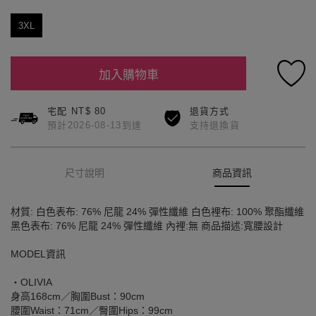
3XL
加入購物車
宅配 NT$ 80
退貨方式
預計2026-08-13到達
支持退換貨
尺寸說明
商品資訊
材質: 白色表布: 76% 尼龍 24% 彈性纖維 白色裡布: 100% 聚酯纖維
黑色表布: 76% 尼龍 24% 彈性纖維 內裡:無 商品描述:寬腰設計
MODEL資訊
‧OLIVIA
身高168cm／胸圍Bust：90cm
腰圍Waist：71cm／臀圍Hips：99cm