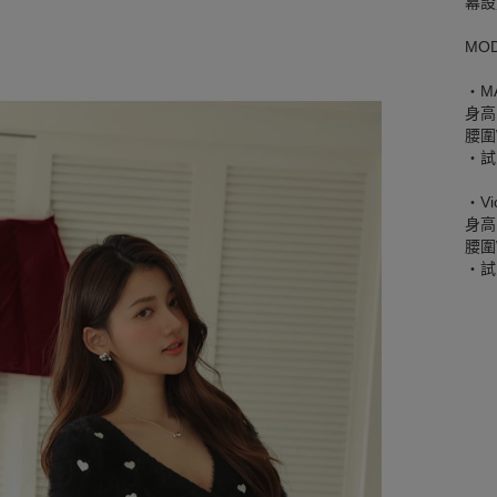
幕設
MO
‧MA
身高
腰圍W
‧試
‧Vi
身高
腰圍W
‧試