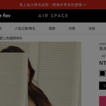
馬上加入睡衣派對！睡覺米奇系列登場>>
銷
人氣企劃/聯名
服飾
內著
泳裝
愛心刺繡開襟衫
2440
馬
42
NT
S