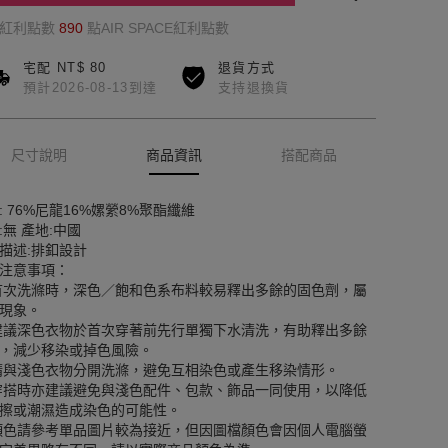
的紅利點數
890
點AIR SPACE紅利點數
宅配 NT$ 80
退貨方式
預計2026-08-13到達
支持退換貨
尺寸說明
商品資訊
搭配商品
: 76%尼龍16%嫘縈8%聚酯纖維
:無 產地:中國
描述:排釦設計
注意事項：
首次洗滌時，深色／飽和色系布料較易釋出多餘的固色劑，屬
現象。
建議深色衣物於首次穿著前先行單獨下水清洗，有助釋出多餘
，減少移染或掉色風險。
請與淺色衣物分開洗滌，避免互相染色或產生移染情形。
穿搭時亦建議避免與淺色配件、包款、飾品一同使用，以降低
擦或潮濕造成染色的可能性。
顏色請參考單品圖片較為接近，但因圖檔顏色會因個人電腦螢