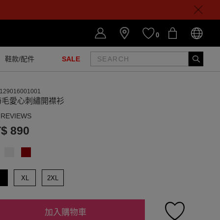
0
鞋款/配件
SALE
129016001001
海毛愛心刺繡開襟衫
 REVIEWS
$ 890
XL
2XL
加入購物車