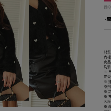
我
材質
內裡
商品
洗滌
※ 
正常
※ 
染劑
※ 
※ 
因摩
※ 