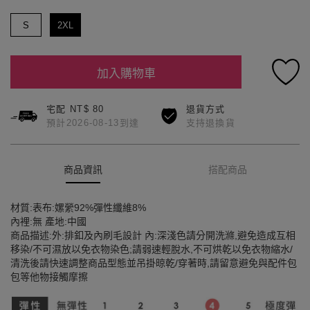
S
2XL
加入購物車
宅配 NT$ 80
退貨方式
預計2026-08-13到達
支持退換貨
商品資訊
搭配商品
材質:表布:嫘縈92%彈性纖維8%
內裡:無 產地:中國
商品描述:外:排釦及內刷毛設計 內:深淺色請分開洗滌,避免造成互相
移染/不可濕放以免衣物染色;請弱速輕脫水,不可烘乾以免衣物縮水/
清洗後請快速調整商品型態並吊掛晾乾/穿著時,請留意避免與配件包
包等他物接觸摩擦