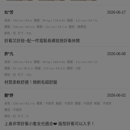
杜*芳
2026-06-17
身高：160 cm / 63 in
體重：80 kg / 176.4 lbs
胸圍：111 cm / 43.7 in
腰圍：100 cm / 39.4 in
臀圍：111 cm / 43.7 in
體型：蘋果型
顏色：杏
尺寸：3XL
好看又好搭~配一件寬鬆長褲就很好看休閒
許*凡
2026-06-08
身高：160 cm / 63 in
體重：90 kg / 198.5 lbs
胸圍：111 cm / 43.7 in
腰圍：97 cm / 38.2 in
臀圍：115 cm / 45.3 in
體型：H型
顏色：紅
尺寸：3XL
材質柔軟舒適！微刷毛超舒服
劉*妤
2026-06-02
身高：158 cm / 62.2 in
體重：不提供
胸圍：不提供
腰圍：不提供
臀圍：不提供
體型：不提供
顏色：紅
尺寸：S
上身非常好看小隻女也適合❤️ 版型好看可以入手！