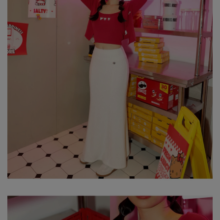
身形尺寸對照表
※ 顏色請參考單品圖片較為接近，但因圖檔顏色會因個人電腦螢幕
設定差異略有不同，請以實際商品顏色為準。
※ 請將深色衣物與淺色衣物分開洗滌。