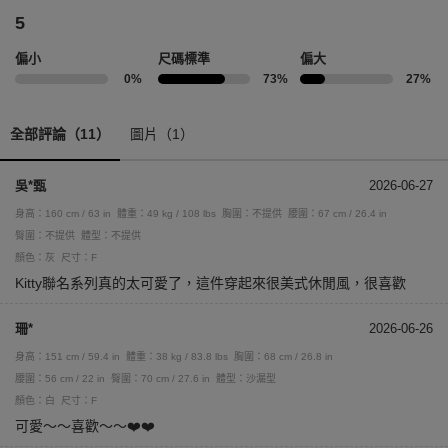
5
偏小
尺碼標準
偏大
0%
73%
27%
全部評論（11）
圖片（1）
吳*甄
2026-06-27
身高：160 cm / 63 in
體重：49 kg / 108 lbs
胸圍：不提供
腰圍：67 cm / 26.4 in
臀圍：不提供
體型：不提供
顏色：灰
尺寸：F
Kitty聯名系列真的太可愛了，這件穿起來很美式休閒風，很喜歡
珊*
2026-06-26
身高：151 cm / 59.4 in
體重：38 kg / 83.8 lbs
胸圍：68 cm / 26.8 in
腰圍：56 cm / 22 in
臀圍：70 cm / 27.6 in
體型：沙漏型
顏色：白
尺寸：F
可愛～～喜歡～～❤️❤️