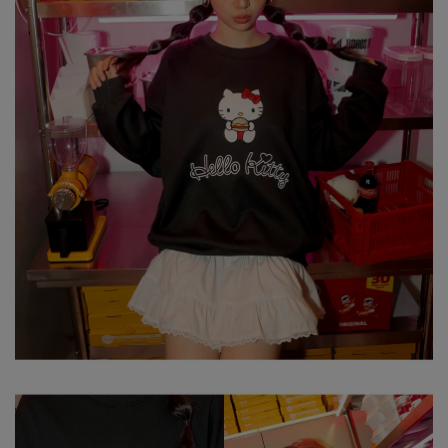
※ 顏色請參考單品圖片較為接近，但因圖檔顏色會因個人電腦螢幕
設定差異略有不同，請以實際商品顏色為準。
※ 請將深色衣物與淺色衣物分開洗滌。