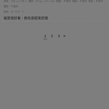
身高：165 cm / 65 in
體重：55 kg / 121.3 lbs
胸圍：不提供
腰圍：不提供
臀圍：不提供
體型：不提供
顏色：白
尺寸：F
版型很好看，刷毛穿起來舒適
1
2
3