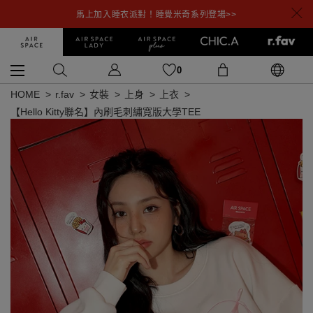
馬上加入睡衣派對！睡覺米奇系列登場>>
0
HOME
r.fav
女裝
上身
上衣
【Hello Kitty聯名】內刷毛刺繡寬版大學TEE