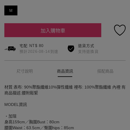
M
加入購物車
宅配 NT$ 80
退貨方式
預計2026-08-14到達
支持退換貨
尺寸說明
商品資訊
搭配商品
材質:表布: 90%聚酯纖維10%彈性纖維 裡布: 100%聚酯纖維 內裡:有
商品描述:腰附鬆緊
MODEL資訊
‧加瑄
身高159cm／胸圍Bust：80cm
腰圍Waist：63.5cm／臀圍hips：85cm