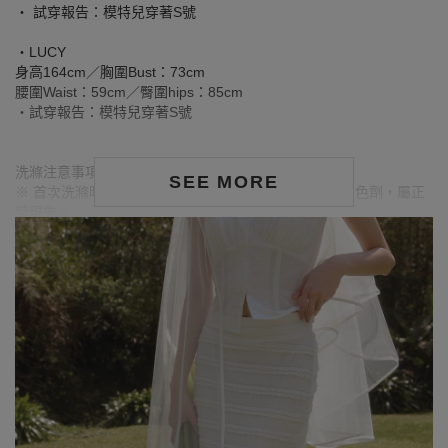
‧ 試穿報告：模特兒穿著S號
‧LUCY
身高164cm／胸圍Bust：73cm
腰圍Waist：59cm／臀圍hips：85cm
‧試穿報告：模特兒穿著S號
洗滌注意事項：
SEE MORE
※ 首次洗滌時，深色／飽和色系布料較易釋出多餘的固色劑，屬正
常現象。
※ 建議深色衣物於首次穿著前先行單獨下水清洗，有助釋出多餘染
劑，減少移染或掉色風險。
※ 請與淺色衣物分開洗滌，避免互相染色或產生移染情形。
※ 穿搭時亦建議避免與淺色配件、包款、飾品一同使用，以降低因
摩擦或潮濕造成染色的可能性。
※ 顏色請參考單品圖片較為接近，但因圖檔顏色會因個人電腦螢幕
設定差異略有不同，請以實際商品顏色為準。