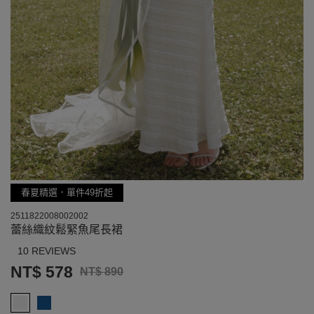
春夏精選．單件49折起
2511822008002002
蕾絲織紋鬆緊魚尾長裙
10 REVIEWS
NT$ 578
NT$ 890