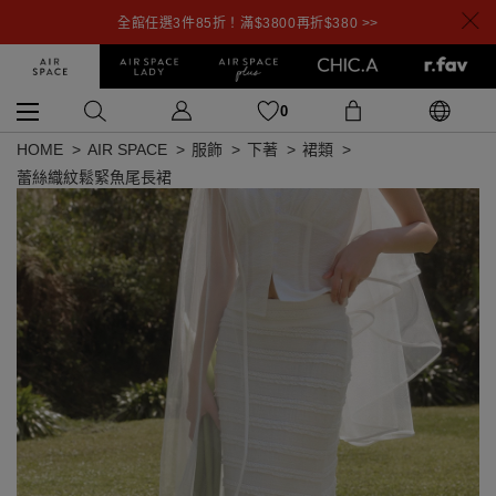
全館任選3件85折！滿$3800再折$380 >>
0
HOME
AIR SPACE
服飾
下著
裙類
蕾絲織紋鬆緊魚尾長裙