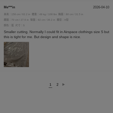
Me***in
2026-04-10
身高：158 cm / 62.2 in
體重：49 kg / 108 lbs
胸圍：80 cm / 31.5 in
腰圍：70 cm / 27.6 in
臀圍：92 cm / 36.2 in
體型：H型
顏色：藍
尺寸：S
Smaller cutting. Normally I could fit in Airspace clothings size S but
this is tight for me. But design and shape is nice.
1
2