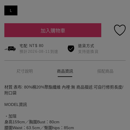
L
加入購物車
宅配 NT$ 80
退貨方式
預計2026-08-11到達
支持退換貨
尺寸說明
商品資訊
搭配商品
材質:表布: 80%棉20%聚酯纖維 內裡:無 商品描述:可自行修剪長度/
附口袋
MODEL資訊
‧加瑄
身高159cm／胸圍Bust：80cm
腰圍Waist：63.5cm／臀圍hips：85cm