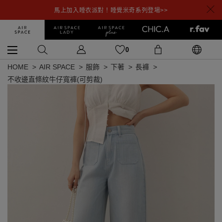
馬上加入睡衣派對！睡覺米奇系列登場>>
0
HOME
AIR SPACE
服飾
下著
長褲
不收邊直條紋牛仔寬褲(可剪裁)