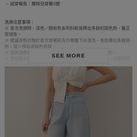
‧ 試穿報告：模特兒穿著S號
洗滌注意事項：
※ 首次洗滌時，深色／飽和色系布料較易釋出多餘的固色劑，屬正
常現象。
※ 建議深色衣物於首次穿著前先行單獨下水清洗，有助釋出多餘染
劑，減少移染或掉色風險。
※ 請與淺色衣物分開洗滌，避免互相染色或產生移染情形。
SEE MORE
※ 穿搭時亦建議避免與淺色配件、包款、飾品一同使用，以降低因
摩擦或潮濕造成染色的可能性。
※ 顏色請參考單品圖片較為接近，但因圖檔顏色會因個人電腦螢幕
設定差異略有不同，請以實際商品顏色為準。