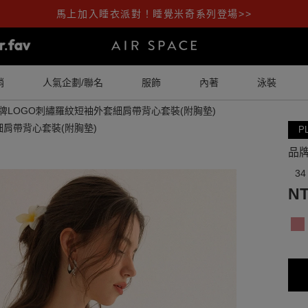
馬上加入睡衣派對！睡覺米奇系列登場>>
銷
人氣企劃/聯名
服飾
內著
泳裝
牌LOGO刺繡羅紋短袖外套細肩帶背心套裝(附胸墊)
P
品牌
34
NT