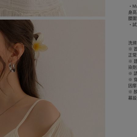
‧Mar
身高
腰圍W
‧試
洗滌
※ 
正常
※ 
染劑
※ 
※ 
因摩
※ 
幕設