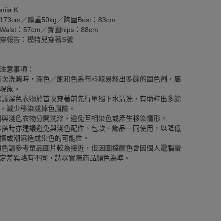
iia K.
173cm／體重50kg／胸圍Bust：83cm
aist：57cm／臀圍hips：88cm
穿報告：模特兒穿著S號
注意事項：
首次洗滌時，深色／飽和色系布料較易釋出多餘的固色劑，屬
現象。
建議深色衣物於首次穿著前先行單獨下水清洗，有助釋出多餘
，減少移染或掉色風險。
請與淺色衣物分開洗滌，避免互相染色或產生移染情形。
穿搭時亦建議避免與淺色配件、包款、飾品一同使用，以降低
擦或潮濕造成染色的可能性。
顏色請參考單品圖片較為接近，但因圖檔顏色會因個人電腦螢
定差異略有不同，請以實際商品顏色為準。