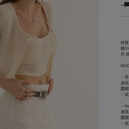
材質
維5
外:
MO
‧李
身高
腰圍W
‧試
‧Ne
身高
腰圍W
‧試