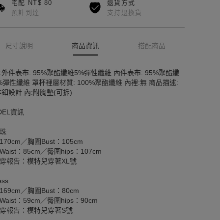
宅配 NT$ 80
退貨方式
預計到達
支持退換貨
尺寸說明
商品資訊
搭配商品
:外件表布: 95%聚酯纖維5%彈性纖維 內件表布: 95%聚酯纖
%彈性纖維 罩杯裡層材質: 100%聚酯纖維 內裡:無 商品描述:
排釦設計 內:附胸墊(可拆)
DEL資訊
珠
170cm／胸圍Bust：105cm
aist：85cm／臀圍hips：107cm
穿報告：模特兒穿著XL號
ss
169cm／胸圍Bust：80cm
aist：59cm／臀圍hips：90cm
穿報告：模特兒穿著S號