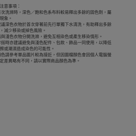
注意事項：
首次洗滌時，深色／飽和色系布料較易釋出多餘的固色劑，屬
現象。
建議深色衣物於首次穿著前先行單獨下水清洗，有助釋出多餘
，減少移染或掉色風險。
請與淺色衣物分開洗滌，避免互相染色或產生移染情形。
穿搭時亦建議避免與淺色配件、包款、飾品一同使用，以降低
擦或潮濕造成染色的可能性。
顏色請參考單品圖片較為接近，但因圖檔顏色會因個人電腦螢
定差異略有不同，請以實際商品顏色為準。