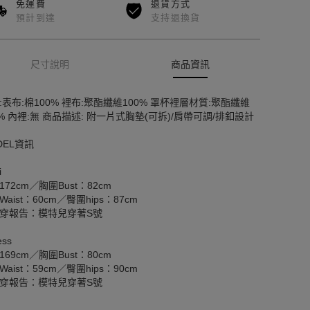
免運費
退貨方式
預計到達
支持退換貨
尺寸說明
商品資訊
:表布:棉100% 裡布:聚酯纖維100% 罩杯裡層材質:聚酯纖維
0% 內裡:無 商品描述: 附一片式胸墊(可拆)/肩帶可調/排釦設計
DEL資訊
i
172cm／胸圍Bust：82cm
aist：60cm／臀圍hips：87cm
穿報告：模特兒穿著S號
ss
169cm／胸圍Bust：80cm
aist：59cm／臀圍hips：90cm
穿報告：模特兒穿著S號