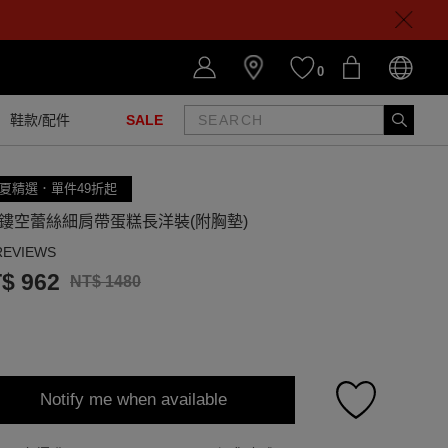
0
鞋款/配件
SALE
夏精選．單件49折起
領鏤空蕾絲細肩帶蛋糕長洋裝(附胸墊)
REVIEWS
$ 962
NT$ 1480
Notify me when available