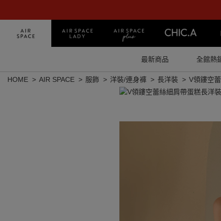
最新商品
全館熱
HOME
AIR SPACE
服飾
洋裝/連身褲
長洋裝
V領鏤空蕾