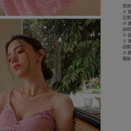
洗滌
※ 
正常
※ 
染劑
※ 
※ 
因摩
※ 
幕設