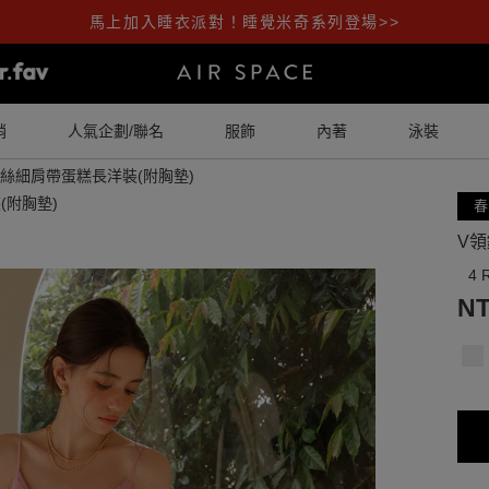
馬上加入睡衣派對！睡覺米奇系列登場>>
銷
人氣企劃/聯名
服飾
內著
泳裝
絲細肩帶蛋糕長洋裝(附胸墊)
春
V
4 
NT