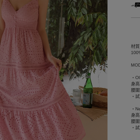
材質
10
MO
‧Ol
身高
腰圍W
‧試
‧Ne
身高
腰圍W
‧試