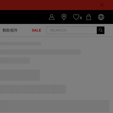
0
鞋款/配件
SALE