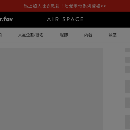
馬上加入睡衣派對！睡覺米奇系列登場>>
銷
人氣企劃/聯名
服飾
內著
泳裝