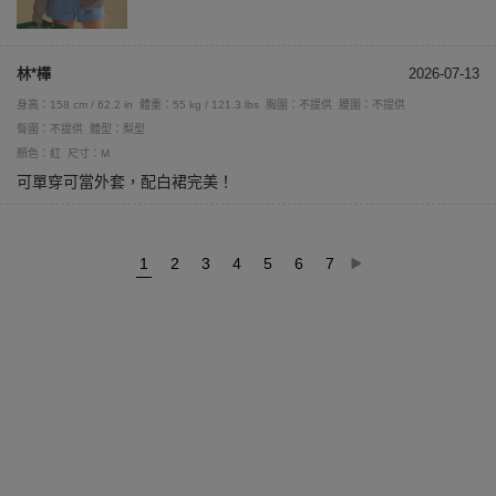
林*樺
2026-07-13
身高：158 cm / 62.2 in
體重：55 kg / 121.3 lbs
胸圍：不提供
腰圍：不提供
臀圍：不提供
體型：梨型
顏色：紅
尺寸：M
可單穿可當外套，配白裙完美！
1
2
3
4
5
6
7