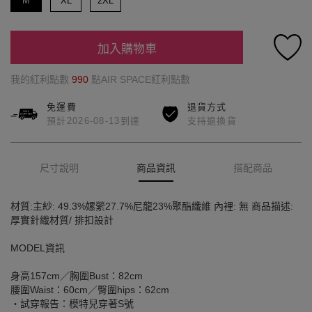
M
XL
2XL
加入購物車
我的紅利點數
990
點AIR SPACE紅利點數
免運費
退貨方式
預計2026-08-13到達
支持退換貨
尺寸說明
商品資訊
搭配商品
材質:主紗: 49.3%嫘縈27.7%尼龍23%聚酯纖維 內裡: 無 商品描述:
厚實針織材質/ 排扣設計
MODEL資訊
身高157cm／胸圍Bust：82cm
腰圍Waist：60cm／臀圍hips：62cm
‧試穿報告：模特兒穿著S號