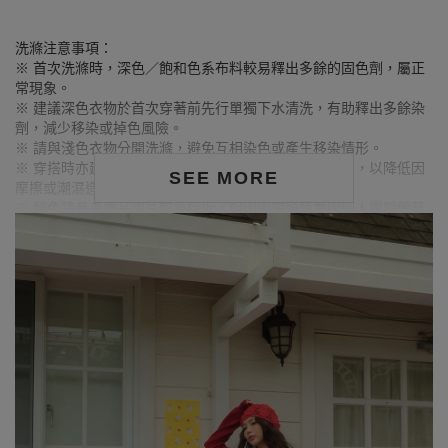
洗滌注意事項：
※ 首次洗滌時，深色／飽和色系布料較易釋出多餘的固色劑，屬正
常現象。
※ 建議深色衣物於首次穿著前先行單獨下水清洗，有助釋出多餘染
劑，減少移染或掉色風險。
※ 請與淺色衣物分開洗滌，避免互相染色或產生移染情形。
※ 穿搭時亦建議避免與淺色配件、包款、飾品一同使用，以降低因
SEE MORE
摩擦或潮濕造成染色的可能性。
※ 顏色請參考單品圖片較為接近，但因圖檔顏色會因個人電腦螢幕
設定差異略有不同，請以實際商品顏色為準。