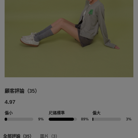
顧客評論（35）
4.97
偏小
尺碼標準
偏大
9%
89%
3%
全部評論（35）
圖片（3）