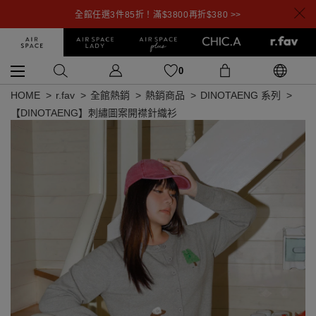
全館任選3件85折！滿$3800再折$380 >>
0
HOME
r.fav
全館熱銷
熱銷商品
DINOTAENG 系列
【DINOTAENG】刺繡圖案開襟針織衫