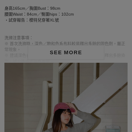
身高165cm／胸圍Bust：98cm
腰圍Waist：84cm／臀圍hips：102cm
‧試穿報告：模特兒穿著XL號
洗滌注意事項：
※ 首次洗滌時，深色／飽和色系布料較易釋出多餘的固色劑，屬正
常現象。
SEE MORE
※ 建議深色衣物於首次穿著前先行單獨下水清洗，有助釋出多餘染
劑，減少移染或掉色風險。
※ 請與淺色衣物分開洗滌，避免互相染色或產生移染情形。
※ 穿搭時亦建議避免與淺色配件、包款、飾品一同使用，以降低因
摩擦或潮濕造成染色的可能性。
※ 顏色請參考單品圖片較為接近，但因圖檔顏色會因個人電腦螢幕
設定差異略有不同，請以實際商品顏色為準。