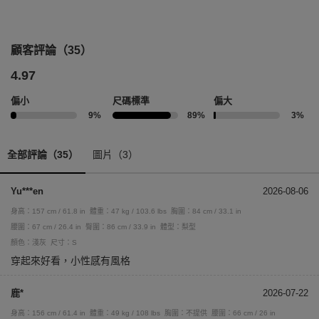
顧客評論（35）
4.97
偏小
尺碼標準
偏大
9%
89%
3%
全部評論（35）
圖片（3）
Yu***en
2026-08-06
身高：157 cm / 61.8 in
體重：47 kg / 103.6 lbs
胸圍：84 cm / 33.1 in
腰圍：67 cm / 26.4 in
臀圍：86 cm / 33.9 in
體型：梨型
顏色：淺灰
尺寸：S
穿起來好看，小性感有風格
鹿*
2026-07-22
身高：156 cm / 61.4 in
體重：49 kg / 108 lbs
胸圍：不提供
腰圍：66 cm / 26 in