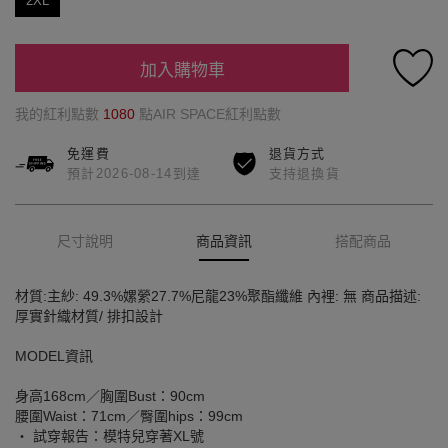
2XL
加入購物車
我的紅利點數
1080
點AIR SPACE紅利點數
免運費
退貨方式
預計2026-08-14到達
支持退換貨
尺寸說明
商品資訊
搭配商品
材質:主紗: 49.3%嫘縈27.7%尼龍23%聚酯纖維 內裡: 無 商品描述:
厚實針織材質/ 排扣設計
MODEL資訊
身高168cm／胸圍Bust：90cm
腰圍Waist：71cm／臀圍hips：99cm
‧ 試穿報告：模特兒穿著XL號