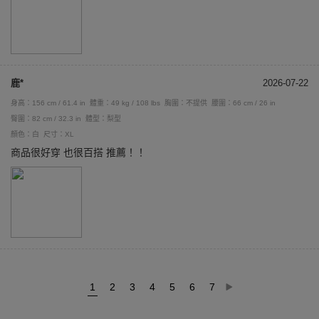
鹿*
2026-07-22
身高：156 cm / 61.4 in
體重：49 kg / 108 lbs
胸圍：不提供
腰圍：66 cm / 26 in
臀圍：82 cm / 32.3 in
體型：梨型
顏色：白
尺寸：XL
商品很好穿 也很百搭 推薦！！
1
2
3
4
5
6
7