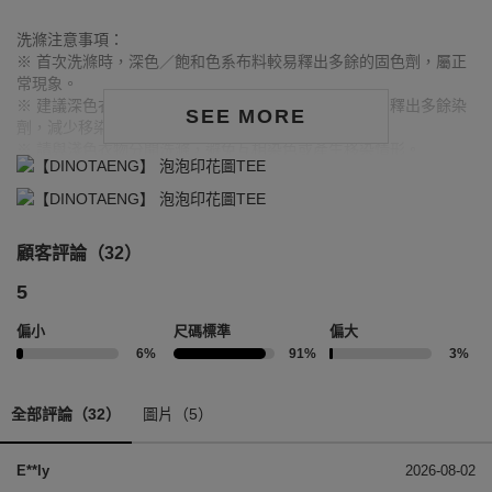
洗滌注意事項：
※ 首次洗滌時，深色／飽和色系布料較易釋出多餘的固色劑，屬正
常現象。
※ 建議深色衣物於首次穿著前先行單獨下水清洗，有助釋出多餘染
SEE MORE
劑，減少移染或掉色風險。
※ 請與淺色衣物分開洗滌，避免互相染色或產生移染情形。
※ 穿搭時亦建議避免與淺色配件、包款、飾品一同使用，以降低因
摩擦或潮濕造成染色的可能性。
※ 顏色請參考單品圖片較為接近，但因圖檔顏色會因個人電腦螢幕
設定差異略有不同，請以實際商品顏色為準。
顧客評論（32）
5
偏小
尺碼標準
偏大
6%
91%
3%
全部評論（32）
圖片（5）
E**ly
2026-08-02