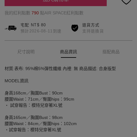
我的紅利點數
790
點AIR SPACE紅利點數
宅配 NT$ 80
退貨方式
預計2026-08-11到達
支持退換貨
尺寸說明
商品資訊
搭配商品
材質:表布: 95%棉5%彈性纖維 內裡: 無 商品描述: 合身版型
MODEL資訊
身高168cm／胸圍Bust：90cm
腰圍Waist：71cm／臀圍hips：99cm
‧ 試穿報告：模特兒穿著XL號
身高165cm／胸圍Bust：98cm
腰圍Waist：84cm／臀圍hips：102cm
‧試穿報告：模特兒穿著XL號