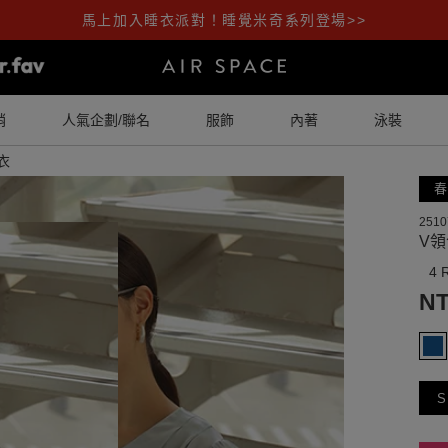
馬上加入睡衣派對！睡覺米奇系列登場>>
銷
人氣企劃/聯名
服飾
內著
泳裝
衣
春
2510
V
4 
NT
S