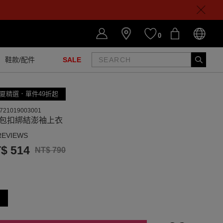
0
鞋款/配件
SALE
夏精選．單件49折起
721019003001
領包扣綁結澎袖上衣
REVIEWS
$ 514
NT$ 790