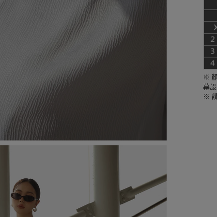
※ 
幕設
※ 