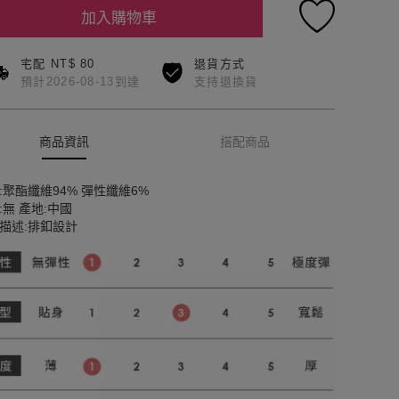
加入購物車
宅配 NT$ 80
退貨方式
預計2026-08-13到達
支持退換貨
商品資訊
搭配商品
:聚酯纖維94% 彈性纖維6%
:無 產地:中國
描述:排釦設計