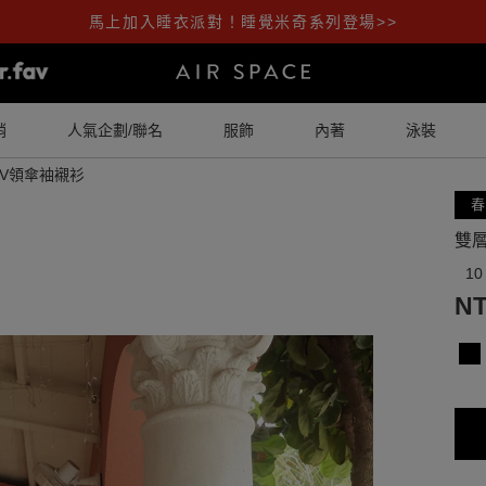
馬上加入睡衣派對！睡覺米奇系列登場>>
銷
人氣企劃/聯名
服飾
內著
泳裝
V領傘袖襯衫
春
雙
10
NT