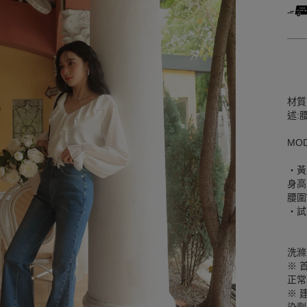
材質
述:
MO
‧黃
身高
腰圍W
‧試
洗滌
※ 
正常
※ 