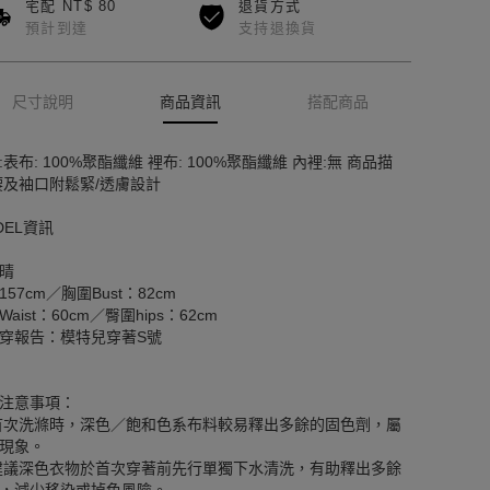
宅配 NT$ 80
退貨方式
預計到達
支持退換貨
尺寸說明
商品資訊
搭配商品
:表布: 100%聚酯纖維 裡布: 100%聚酯纖維 內裡:無 商品描
腰及袖口附鬆緊/透膚設計
DEL資訊
晴
157cm／胸圍Bust：82cm
aist：60cm／臀圍hips：62cm
穿報告：模特兒穿著S號
注意事項：
首次洗滌時，深色／飽和色系布料較易釋出多餘的固色劑，屬
現象。
建議深色衣物於首次穿著前先行單獨下水清洗，有助釋出多餘