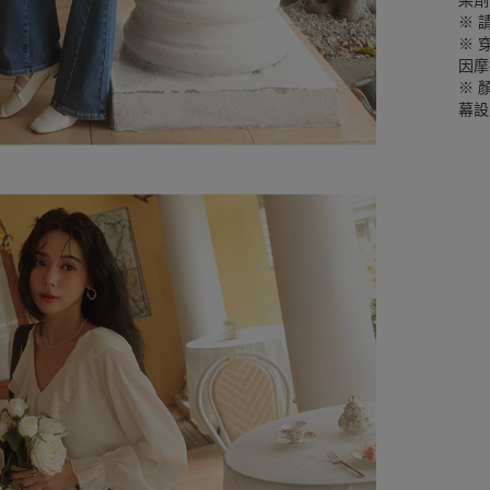
染劑
※ 
※ 
因摩
※ 
幕設