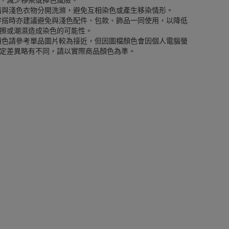
，減少移染或掉色風險。
請與淺色衣物分開洗滌，避免互相染色或產生移染情形。
穿搭時亦建議避免與淺色配件、包款、飾品一同使用，以降低
擦或潮濕造成染色的可能性。
顏色請參考單品圖片較為接近，但因圖檔顏色會因個人電腦螢
定差異略有不同，請以實際商品顏色為準。