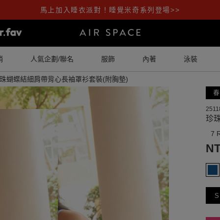
馬上加入睡衣派對！睡覺米奇系列登場>>
銷
人氣企劃/聯名
服飾
內著
泳裝
珠蝴蝶結細肩帶背心長袖罩衫套裝(附胸墊)
春
2511
珍
7 
NT
S