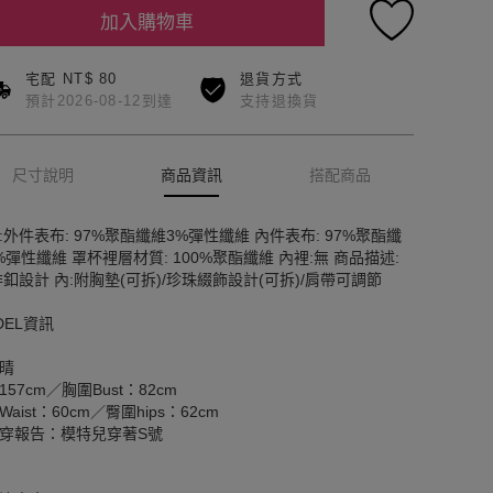
加入購物車
宅配 NT$ 80
退貨方式
預計2026-08-12到達
支持退換貨
尺寸說明
商品資訊
搭配商品
:外件表布: 97%聚酯纖維3%彈性纖維 內件表布: 97%聚酯纖
%彈性纖維 罩杯裡層材質: 100%聚酯纖維 內裡:無 商品描述:
排釦設計 內:附胸墊(可拆)/珍珠綴飾設計(可拆)/肩帶可調節
DEL資訊
晴
157cm／胸圍Bust：82cm
aist：60cm／臀圍hips：62cm
穿報告：模特兒穿著S號