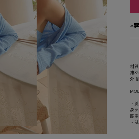
材質
維3
外:
MO
‧黃
身高
腰圍W
‧試