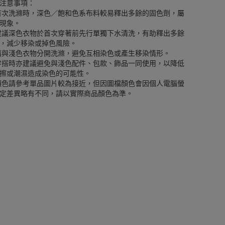
注意事項：
首次洗滌時，深色／飽和色系布料較易釋出多餘的固色劑，屬
現象。
建議深色衣物於首次穿著前先行單獨下水清洗，有助釋出多餘
，減少移染或掉色風險。
請與淺色衣物分開洗滌，避免互相染色或產生移染情形。
穿搭時亦建議避免與淺色配件、包款、飾品一同使用，以降低
擦或潮濕造成染色的可能性。
顏色請參考單品圖片較為接近，但因圖檔顏色會因個人電腦螢
定差異略有不同，請以實際商品顏色為準。