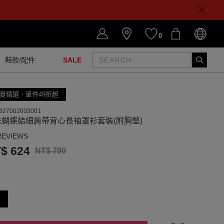
0
鞋款/配件
SALE
夏精選．單件49折起
827002003001
珠蝴蝶結細肩帶背心長袖罩衫套裝(附胸墊)
REVIEWS
$ 624
NT$ 790