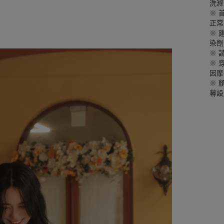
洗滌
※ 
正常
※ 
染劑
※ 
※ 
因摩
※ 
幕設