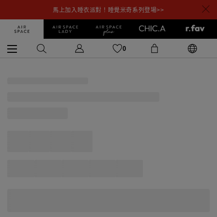
馬上加入睡衣派對！睡覺米奇系列登場>>
0