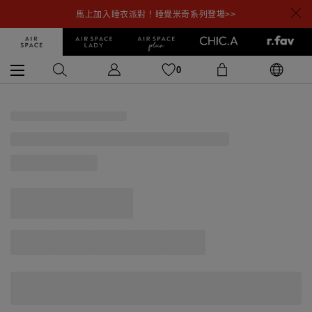
馬上加入睡衣派對！睡覺米奇系列登場>>
0