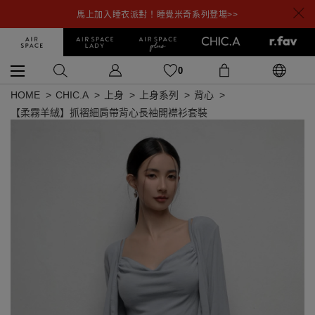
馬上加入睡衣派對！睡覺米奇系列登場>>
0
HOME
CHIC.A
上身
上身系列
背心
【柔霧羊絨】抓褶細肩帶背心長袖開襟衫套裝