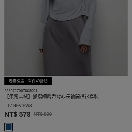
春夏精選．單件49折起
2530727007003001
【柔霧羊絨】抓褶細肩帶背心長袖開襟衫套裝
17 REVIEWS
NT$ 578
NT$ 890