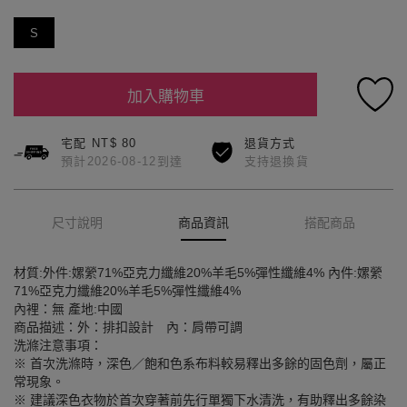
S
加入購物車
宅配 NT$ 80
退貨方式
預計2026-08-12到達
支持退換貨
尺寸說明
商品資訊
搭配商品
材質:外件:嫘縈71%亞克力纖維20%羊毛5%彈性纖維4% 內件:嫘縈
71%亞克力纖維20%羊毛5%彈性纖維4%
內裡：無 產地:中國
商品描述：外：排扣設計 內：肩帶可調
洗滌注意事項：
※ 首次洗滌時，深色／飽和色系布料較易釋出多餘的固色劑，屬正
常現象。
※ 建議深色衣物於首次穿著前先行單獨下水清洗，有助釋出多餘染