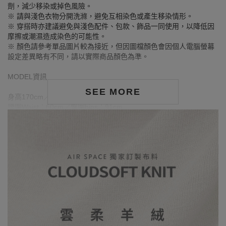
劑，減少移染或掉色風險。
※ 請與淺色衣物分開洗滌，避免互相染色或產生移染情形。
※ 穿搭時亦建議避免與淺色配件、包款、飾品一同使用，以降低因
摩擦或潮濕造成染色的可能性。
※ 顏色請參考單品圖片較為接近，但因圖檔顏色會因個人電腦螢幕
設定差異略有不同，請以實際商品顏色為準。
MODEL資訊
SEE MORE
身高170cm／胸圍Bust：81cm
腰圍Waist：60cm／臀圍hips：91cm
試穿報告：模特兒穿著S號