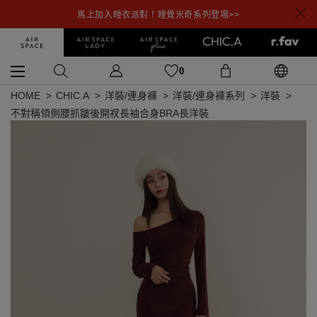
馬上加入睡衣派對！睡覺米奇系列登場>>
0
HOME
CHIC.A
洋裝/連身褲
洋裝/連身褲系列
洋裝
不對稱領側腰抓皺後開衩長袖合身BRA長洋裝