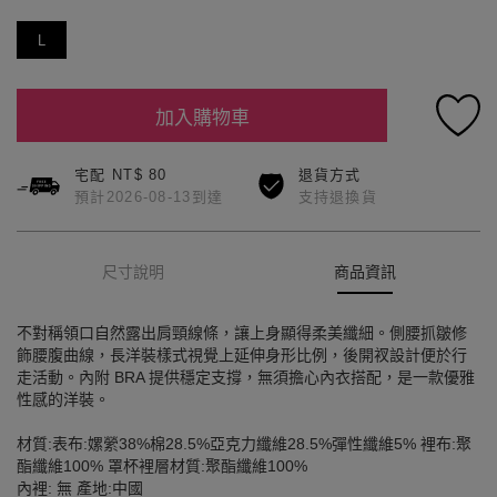
L
加入購物車
宅配 NT$ 80
退貨方式
預計2026-08-13到達
支持退換貨
尺寸說明
商品資訊
不對稱領口自然露出肩頸線條，讓上身顯得柔美纖細。側腰抓皺修
飾腰腹曲線，長洋裝樣式視覺上延伸身形比例，後開衩設計便於行
走活動。內附 BRA 提供穩定支撐，無須擔心內衣搭配，是一款優雅
性感的洋裝。
材質:表布:嫘縈38%棉28.5%亞克力纖維28.5%彈性纖維5% 裡布:聚
酯纖維100% 罩杯裡層材質:聚酯纖維100%
內裡: 無 產地:中國