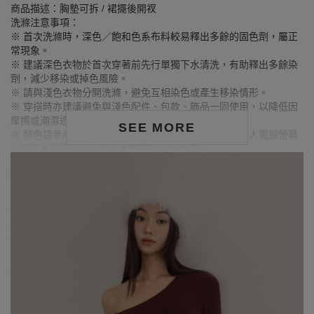
商品描述：胸墊可拆 / 裙擺後開衩
洗滌注意事項：
※ 首次洗滌時，深色／飽和色系布料較易釋出多餘的固色劑，屬正
常現象。
※ 建議深色衣物於首次穿著前先行單獨下水清洗，有助釋出多餘染
劑，減少移染或掉色風險。
※ 請與淺色衣物分開洗滌，避免互相染色或產生移染情形。
※ 穿搭時亦建議避免與淺色配件、包款、飾品一同使用，以降低因
摩擦或潮濕造成染色的可能性。
SEE MORE
※ 顏色請參考單品圖片較為接近，但因圖檔顏色會因個人電腦螢幕
設定差異略有不同，請以實際商品顏色為準。
MODEL資訊
身高164cm／胸圍Bust：73cm
腰圍Waist：59cm／臀圍hips：85cm
試穿報告：模特兒穿著S號