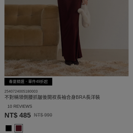
春夏精選．單件49折起
2540724005180003
不對稱領側腰抓皺後開衩長袖合身BRA長洋裝
10 REVIEWS
NT$ 485
NT$ 990