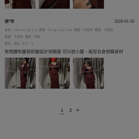
徐*玲
2026-01-30
身高：158 cm / 62.2 in
體重：52 kg / 114.7 lbs
胸圍：不提供
腰圍：不提供
臀圍：不提供
體型：梨型
顏色：酒紅
尺寸：S
有側腰和腹部抓皺設計很顯瘦 可以遮小腹，版型合身很顯身材
1
2