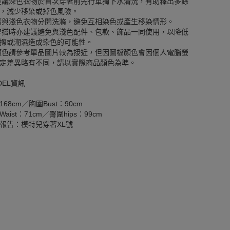
建議深色衣物於首次穿著前先行單獨下水清洗，有助釋出多餘
，減少移染或掉色風險。
請與淺色衣物分開洗滌，避免互相染色或產生移染情形。
穿搭時亦建議避免與淺色配件、包款、飾品一同使用，以降低
擦或潮濕造成染色的可能性。
顏色請參考單品圖片較為接近，但因圖檔顏色會因個人電腦螢
定差異略有不同，請以實際商品顏色為準。
DEL資訊
168cm／胸圍Bust：90cm
aist：71cm／臀圍hips：99cm
報告：模特兒穿著XL號