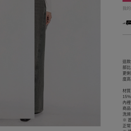
我
這款
部比
更俐
度高
材質
15
內裡
商品
洗滌
※ 
正常