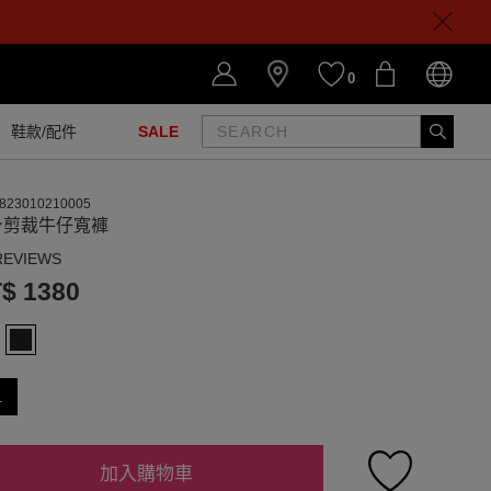
0
鞋款/配件
SALE
823010210005
身剪裁牛仔寬褲
REVIEWS
$ 1380
L
加入購物車