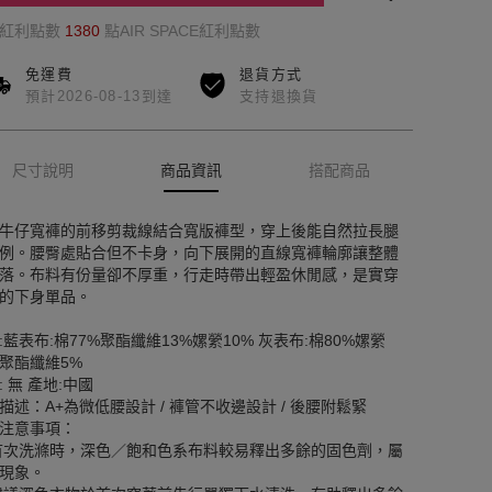
的紅利點數
1380
點AIR SPACE紅利點數
免運費
退貨方式
預計2026-08-13到達
支持退換貨
尺寸說明
商品資訊
搭配商品
牛仔寬褲的前移剪裁線結合寬版褲型，穿上後能自然拉長腿
例。腰臀處貼合但不卡身，向下展開的直線寬褲輪廓讓整體
落。布料有份量卻不厚重，行走時帶出輕盈休閒感，是實穿
的下身單品。
:藍表布:棉77%聚酯纖維13%嫘縈10% 灰表布:棉80%嫘縈
%聚酯纖維5%
: 無 產地:中國
描述：A+為微低腰設計 / 褲管不收邊設計 / 後腰附鬆緊
注意事項：
首次洗滌時，深色／飽和色系布料較易釋出多餘的固色劑，屬
現象。