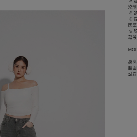
※ 
染劑
※ 
※ 
因摩
※ 
幕設
MO
身高
腰圍W
試穿