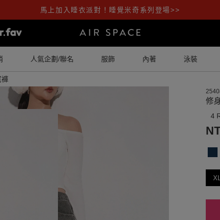
馬上加入睡衣派對！睡覺米奇系列登場>>
銷
人氣企劃/聯名
服飾
內著
泳裝
寬褲
2540
修
4 
NT
X