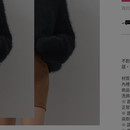
我
不對
感。
材質
內裡
商品
洗滌
※ 
正常
※ 
染劑
※ 