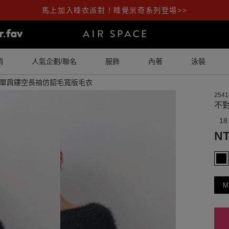
馬上加入睡衣派對！睡覺米奇系列登場>>
銷
人氣企劃/聯名
服飾
內著
泳裝
單肩鏤空長袖仿貂毛寬版毛衣
2541
不
18
NT
M