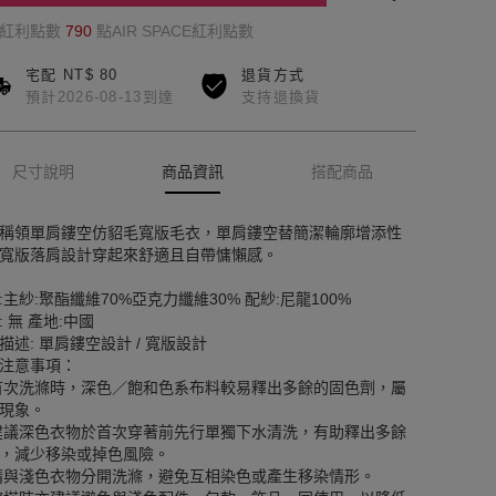
的紅利點數
790
點AIR SPACE紅利點數
宅配 NT$ 80
退貨方式
預計2026-08-13到達
支持退換貨
尺寸說明
商品資訊
搭配商品
稱領單肩鏤空仿貂毛寬版毛衣，單肩鏤空替簡潔輪廓增添性
寬版落肩設計穿起來舒適且自帶慵懶感。
:主紗:聚酯纖維70%亞克力纖維30% 配紗:尼龍100%
: 無 產地:中國
描述: 單肩鏤空設計 / 寬版設計
注意事項：
首次洗滌時，深色／飽和色系布料較易釋出多餘的固色劑，屬
現象。
建議深色衣物於首次穿著前先行單獨下水清洗，有助釋出多餘
，減少移染或掉色風險。
請與淺色衣物分開洗滌，避免互相染色或產生移染情形。