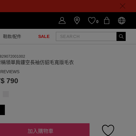
0
鞋款/配件
SALE
829072001002
對稱領單肩鏤空長袖仿貂毛寬版毛衣
 REVIEWS
$ 790
加入購物車