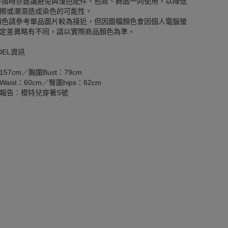
穿搭時亦建議避免與淺色配件、包款、飾品一同使用，以降低
擦或潮濕造成染色的可能性。
顏色請參考單品圖片較為接近，但因圖檔顏色會因個人電腦螢
定差異略有不同，請以實際商品顏色為準。
DEL資訊
157cm／胸圍Bust：79cm
aist：60cm／臀圍hips：62cm
報告：模特兒穿著S號