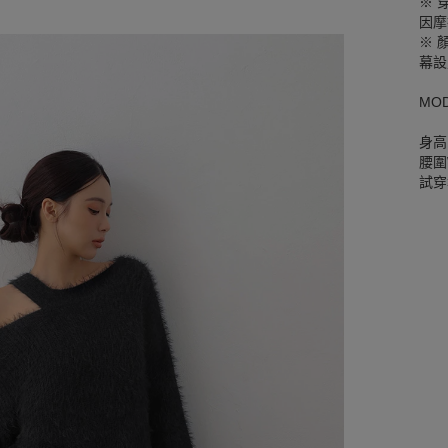
※ 
因摩
※ 
幕設
MO
身高
腰圍W
試穿