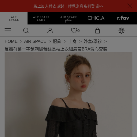
馬上加入睡衣派對！睡覺米奇系列登場>>
0
HOME
AIR SPACE
服飾
上身
外套/罩衫
反摺荷葉一字領刺繡蕾絲長袖上衣細肩帶BRA背心套裝