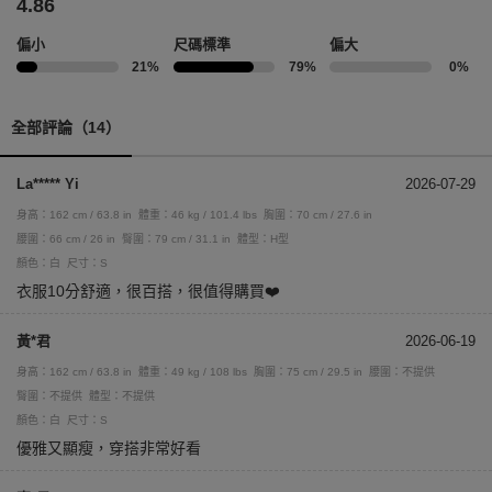
4.86
偏小
尺碼標準
偏大
21%
79%
0%
全部評論（14）
La***** Yi
2026-07-29
身高：162 cm / 63.8 in
體重：46 kg / 101.4 lbs
胸圍：70 cm / 27.6 in
腰圍：66 cm / 26 in
臀圍：79 cm / 31.1 in
體型：H型
顏色：白
尺寸：S
衣服10分舒適，很百搭，很值得購買❤️
黃*君
2026-06-19
身高：162 cm / 63.8 in
體重：49 kg / 108 lbs
胸圍：75 cm / 29.5 in
腰圍：不提供
臀圍：不提供
體型：不提供
顏色：白
尺寸：S
優雅又顯瘦，穿搭非常好看