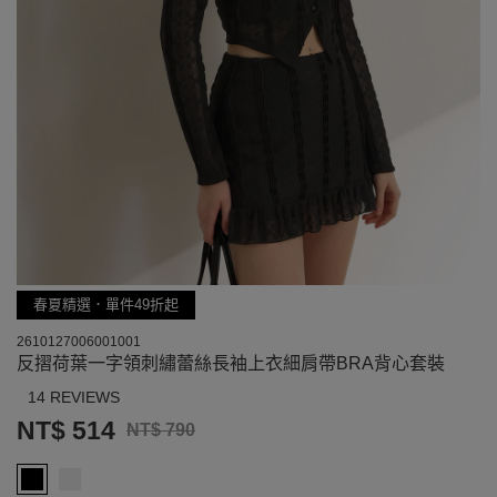
春夏精選．單件49折起
2610127006001001
反摺荷葉一字領刺繡蕾絲長袖上衣細肩帶BRA背心套裝
14 REVIEWS
NT$ 514
NT$ 790