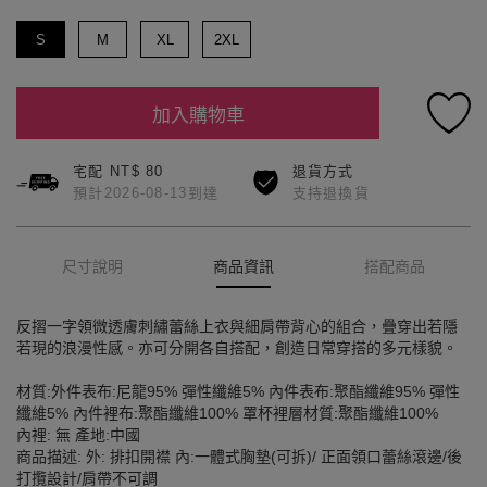
S
M
XL
2XL
加入購物車
宅配 NT$ 80
退貨方式
預計2026-08-13到達
支持退換貨
尺寸說明
商品資訊
搭配商品
反摺一字領微透膚刺繡蕾絲上衣與細肩帶背心的組合，疊穿出若隱
若現的浪漫性感。亦可分開各自搭配，創造日常穿搭的多元樣貌。
材質:外件表布:尼龍95% 彈性纖維5% 內件表布:聚酯纖維95% 彈性
纖維5% 內件裡布:聚酯纖維100% 罩杯裡層材質:聚酯纖維100%
內裡: 無 產地:中國
商品描述: 外: 排扣開襟 內:一體式胸墊(可拆)/ 正面領口蕾絲滾邊/後
打攬設計/肩帶不可調