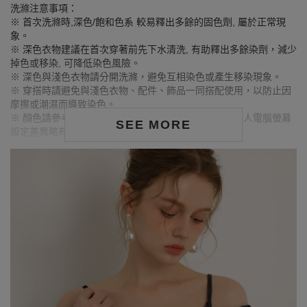
洗滌注意事項：
※ 首次洗滌時,深色/飽和色系 較易釋出多餘的固色劑, 屬於正常現
象。
※ 深色衣物建議在首次穿著前先下水清洗, 有助釋出多餘染劑，減少
掉色或移染, 可降低染色風險。
※ 深色與淺色衣物請分開洗滌，避免互相染色或產生移染現象。
※ 穿搭時請避免與淺色衣物、配件、飾品一同搭配使用，以防止因
摩擦或潮濕而導致染色。
※ 顏色請參考單品圖片較為接近，但因圖檔顏色會因個人電腦螢幕
SEE MORE
設定差異略有不同，請以實際商品顏色為準。
MODEL資訊
身高174cm／胸圍Bust：80cm
腰圍Waist：60cm／臀圍hips：91cm
試穿報告：模特兒穿著S號
身高172cm／胸圍Bust：80cm
腰圍Waist：60cm／臀圍hips：89cm
試穿報告：模特兒穿著S號