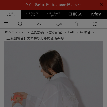
全館任選3件85折！滿$3800再折$380 >>
0
HOME
r.fav
全館熱銷
熱銷商品
Hello Kitty 聯名
【三麗鷗聯名】美背透紗貼布繡寬版襯衫