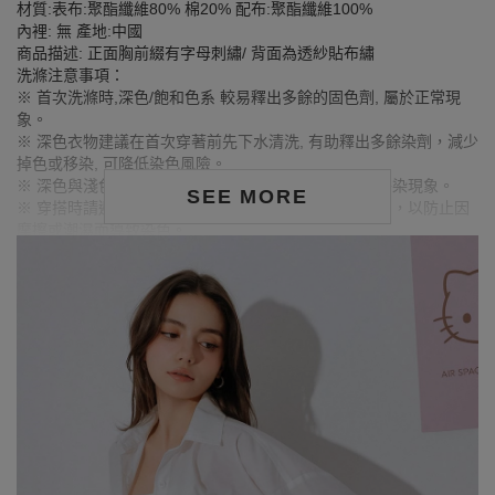
材質:表布:聚酯纖維80% 棉20% 配布:聚酯纖維100%
內裡: 無 產地:中國
商品描述: 正面胸前綴有字母刺繡/ 背面為透紗貼布繡
洗滌注意事項：
※ 首次洗滌時,深色/飽和色系 較易釋出多餘的固色劑, 屬於正常現
象。
※ 深色衣物建議在首次穿著前先下水清洗, 有助釋出多餘染劑，減少
掉色或移染, 可降低染色風險。
※ 深色與淺色衣物請分開洗滌，避免互相染色或產生移染現象。
SEE MORE
※ 穿搭時請避免與淺色衣物、配件、飾品一同搭配使用，以防止因
摩擦或潮濕而導致染色。
※ 顏色請參考單品圖片較為接近，但因圖檔顏色會因個人電腦螢幕
設定差異略有不同，請以實際商品顏色為準。
MODEL資訊
身高169cm／胸圍Bust：80cm
腰圍Waist：59cm／臀圍hips：90cm
試穿報告：模特兒穿著F號