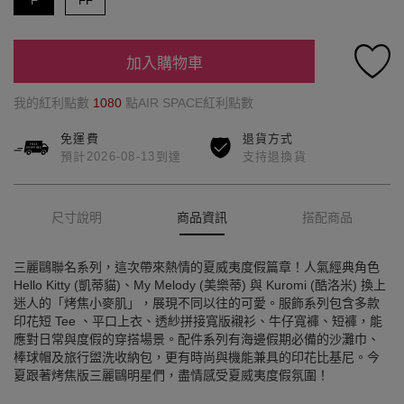
F
FF
加入購物車
我的紅利點數
1080
點AIR SPACE紅利點數
免運費
退貨方式
預計2026-08-13到達
支持退換貨
尺寸說明
商品資訊
搭配商品
三麗鷗聯名系列，這次帶來熱情的夏威夷度假篇章！人氣經典角色
Hello Kitty (凱蒂貓)、My Melody (美樂蒂) 與 Kuromi (酷洛米) 換上
迷人的「烤焦小麥肌」，展現不同以往的可愛。服飾系列包含多款
印花短 Tee 、平口上衣、透紗拼接寬版襯衫、牛仔寬褲、短褲，能
應對日常與度假的穿搭場景。配件系列有海邊假期必備的沙灘巾、
棒球帽及旅行盥洗收納包，更有時尚與機能兼具的印花比基尼。今
夏跟著烤焦版三麗鷗明星們，盡情感受夏威夷度假氛圍！