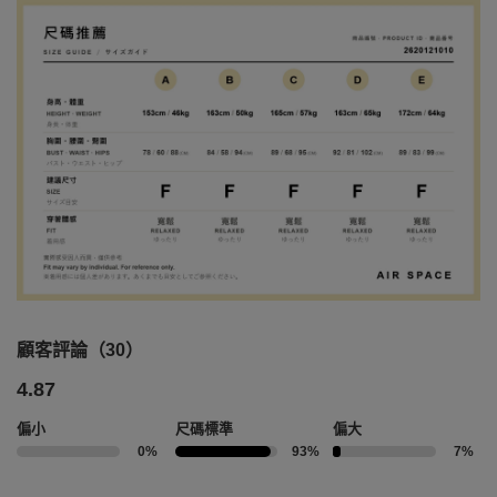
顧客評論（30）
4.87
偏小
尺碼標準
偏大
0%
93%
7%