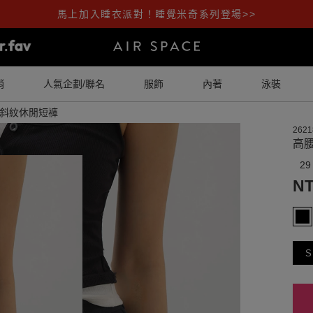
馬上加入睡衣派對！睡覺米奇系列登場>>
銷
人氣企劃/聯名
服飾
內著
泳裝
斜紋休閒短褲
2621
高
29
NT
S