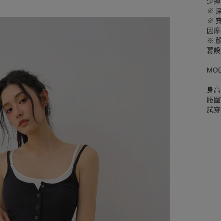
少掉
※ 
※ 
因摩
※ 
幕設
MO
身高
腰圍W
試穿