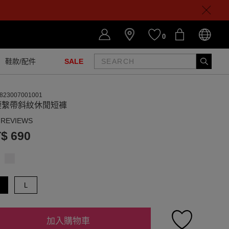
0
鞋款/配件
SALE
823007001001
腰繫帶斜紋休閒短褲
 REVIEWS
$ 690
L
加入購物車