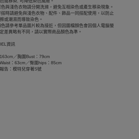
色或移染, 可降低染色風險。
深色與淺色衣物請分開洗滌，避免互相染色或產生移染現象。
穿搭時請避免與淺色衣物、配件、飾品一同搭配使用，以防止
擦或潮濕而導致染色。
顏色請參考單品圖片較為接近，但因圖檔顏色會因個人電腦螢
定差異略有不同，請以實際商品顏色為準。
DEL資訊
163cm／胸圍Bust：79cm
aist：63cm／臀圍hips：85cm
報告：模特兒穿著S號