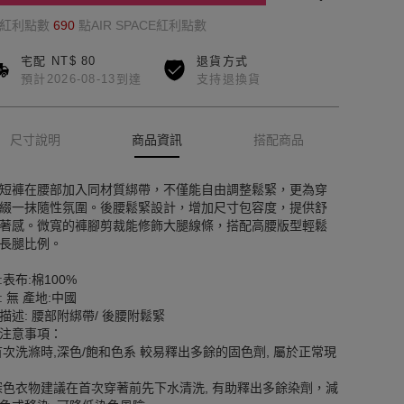
的紅利點數
690
點AIR SPACE紅利點數
宅配 NT$ 80
退貨方式
預計2026-08-13到達
支持退換貨
尺寸說明
商品資訊
搭配商品
短褲在腰部加入同材質綁帶，不僅能自由調整鬆緊，更為穿
綴一抹隨性氛圍。後腰鬆緊設計，增加尺寸包容度，提供舒
著感。微寬的褲腳剪裁能修飾大腿線條，搭配高腰版型輕鬆
長腿比例。
:表布:棉100%
: 無 產地:中國
描述: 腰部附綁帶/ 後腰附鬆緊
注意事項：
首次洗滌時,深色/飽和色系 較易釋出多餘的固色劑, 屬於正常現
深色衣物建議在首次穿著前先下水清洗, 有助釋出多餘染劑，減