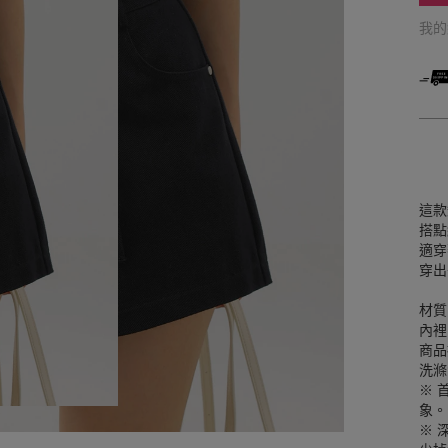
我
這款
搭點
適穿
穿出
材質
內裡
商品
洗滌
※ 
象。
※ 