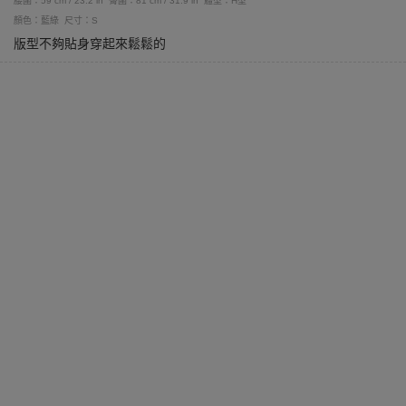
腰圍：59 cm / 23.2 in
臀圍：81 cm / 31.9 in
體型：H型
顏色：藍綠
尺寸：S
版型不夠貼身穿起來鬆鬆的