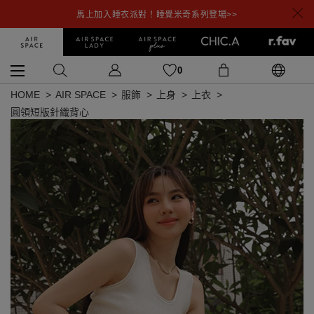
馬上加入睡衣派對！睡覺米奇系列登場>>
0
HOME
AIR SPACE
服飾
上身
上衣
圓領短版針織背心