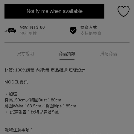
Notify me when available
宅配 NT$ 80
退貨方式
預計到達
支持退換貨
尺寸說明
商品資訊
搭配商品
材質: 100%嫘縈 內裡:無 商品描述:短版設計
MODEL資訊
‧加瑄
身高159cm／胸圍Bust：80cm
腰圍Waist：63.5cm／臀圍hips：85cm
‧ 試穿報告：模特兒穿著S號
洗滌注意事項：