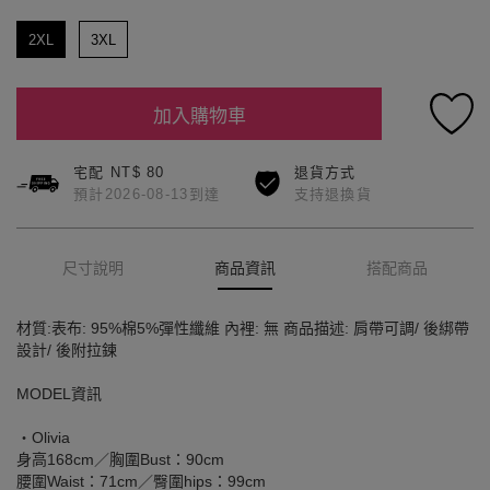
2XL
3XL
加入購物車
宅配 NT$ 80
退貨方式
預計2026-08-13到達
支持退換貨
尺寸說明
商品資訊
搭配商品
材質:表布: 95%棉5%彈性纖維 內裡: 無 商品描述: 肩帶可調/ 後綁帶
設計/ 後附拉鍊
MODEL資訊
‧Olivia
身高168cm／胸圍Bust：90cm
腰圍Waist：71cm／臀圍hips：99cm