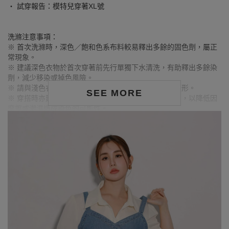
‧ 試穿報告：模特兒穿著XL號
洗滌注意事項：
※ 首次洗滌時，深色／飽和色系布料較易釋出多餘的固色劑，屬正
常現象。
※ 建議深色衣物於首次穿著前先行單獨下水清洗，有助釋出多餘染
劑，減少移染或掉色風險。
※ 請與淺色衣物分開洗滌，避免互相染色或產生移染情形。
SEE MORE
※ 穿搭時亦建議避免與淺色配件、包款、飾品一同使用，以降低因
摩擦或潮濕造成染色的可能性。
※ 顏色請參考單品圖片較為接近，但因圖檔顏色會因個人電腦螢幕
設定差異略有不同，請以實際商品顏色為準。