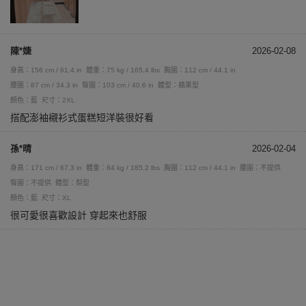
陳*婕
2026-02-08
身高：156 cm / 61.4 in
體重：75 kg / 165.4 lbs
胸圍：112 cm / 44.1 in
腰圍：87 cm / 34.3 in
臀圍：103 cm / 40.6 in
體型：蘋果型
顏色：藍
尺寸：2XL
搭配澎袖襯衫式蛋糕短洋裝很好看
孫*晴
2026-02-04
身高：171 cm / 67.3 in
體重：84 kg / 185.2 lbs
胸圍：112 cm / 44.1 in
腰圍：不提供
臀圍：不提供
體型：梨型
顏色：藍
尺寸：XL
很可愛很喜歡設計 穿起來也舒服