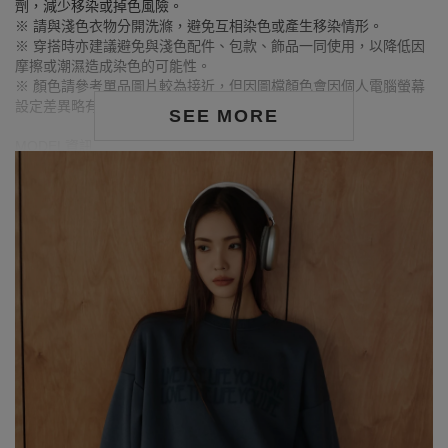
劑，減少移染或掉色風險。
※ 請與淺色衣物分開洗滌，避免互相染色或產生移染情形。
※ 穿搭時亦建議避免與淺色配件、包款、飾品一同使用，以降低因
摩擦或潮濕造成染色的可能性。
※ 顏色請參考單品圖片較為接近，但因圖檔顏色會因個人電腦螢幕
設定差異略有不同，請以實際商品顏色為準。
SEE MORE
MODEL資訊
身高170cm／胸圍Bust：79cm
腰圍Waist：60cm／臀圍hips：90cm
試穿報告：模特兒穿著S號