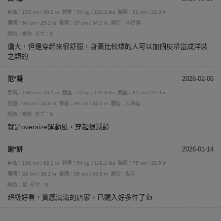
身高：153 cm / 60.2 in
體重：50 kg / 110.3 lbs
胸圍：82 cm / 32.3 in
腰圍：64 cm / 25.2 in
臀圍：87 cm / 34.3 in
體型：不提供
顏色：咖啡
尺寸：S
偏大，但是穿起來很舒服，身高比較矮的人可以加個皮帶當成洋裝
之類的
范*凝
2026-02-06
身高：168 cm / 66.1 in
體重：50 kg / 110.3 lbs
胸圍：81 cm / 31.9 in
腰圍：63 cm / 24.8 in
臀圍：88 cm / 34.6 in
體型：沙漏型
顏色：咖啡
尺寸：S
就是oversize運動風，穿起很減齡
謝*妍
2026-01-14
身高：158 cm / 62.2 in
體重：54 kg / 119.1 lbs
胸圍：75 cm / 29.5 in
腰圍：92 cm / 36.2 in
臀圍：85 cm / 33.5 in
體型：梨型
顏色：藍
尺寸：S
超級好看，質感滿滿的店家，已購入好多件了👍