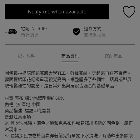
Notify me when available
宅配 NT$ 80
退貨方式
預計到達
支持退換貨
尺寸說明
商品資訊
搭配商品
圓領長袖標語印花寬版大學TEE，剪裁寬鬆，穿起來自在不束縛。
霧面標語印花低調呈現視覺亮點，讓整體多了些個性。落肩版型展
現輕鬆隨性的氣息，是日常外出與居家皆適合的基礎單品。
材質:表布:棉34%聚酯纖維66%
內裡: 無 產地:中國
商品描述: 標語印花設計
洗滌注意事項：
※ 首次洗滌時，深色／飽和色系布料較易釋出多餘的固色劑，屬正
常現象。
※ 建議深色衣物於首次穿著前先行單獨下水清洗，有助釋出多餘染