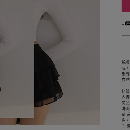
親膚
成。
部線
衣點
材質
內裡
商品
洗滌
※ 
象。
※ 