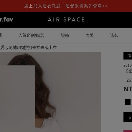
馬上加入睡衣派對！睡覺米奇系列登場>>
銷
人氣企劃/聯名
服飾
內著
泳裝
愛心刺繡U領排扣長袖短版上衣
春
2610
【
25
NT
S