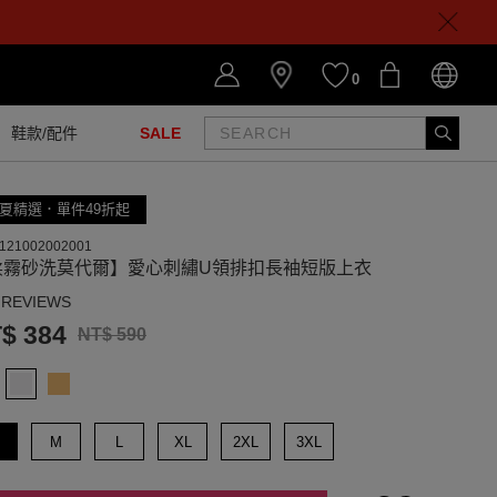
0
鞋款/配件
SALE
夏精選．單件49折起
121002002001
柔霧砂洗莫代爾】愛心刺繡U領排扣長袖短版上衣
 REVIEWS
$ 384
NT$ 590
M
L
XL
2XL
3XL