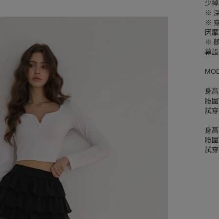
少掉
※ 
※ 
因摩
※ 
幕設
MO
身高
腰圍W
試穿
身高
腰圍W
試穿