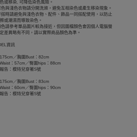
色或移染, 可降低染色風險。
深色與淺色衣物請分開洗滌，避免互相染色或產生移染現象。
穿搭時請避免與淺色衣物、配件、飾品一同搭配使用，以防止
擦或潮濕而導致染色。
顏色請參考單品圖片較為接近，但因圖檔顏色會因個人電腦螢
定差異略有不同，請以實際商品顏色為準。
DEL資訊
175cm／胸圍Bust：82cm
aist：57cm／臀圍hips：88cm
報告：模特兒穿著S號
175cm／胸圍Bust：83cm
aist：60cm／臀圍hips：90cm
報告：模特兒穿著S號