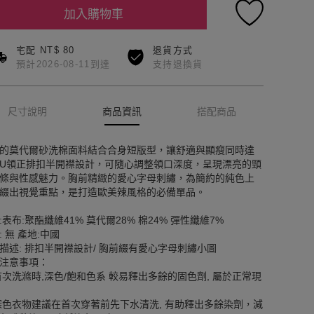
加入購物車
宅配 NT$ 80
退貨方式
預計2026-08-11到達
支持退換貨
尺寸說明
商品資訊
搭配商品
的莫代爾砂洗棉面料結合合身短版型，讓舒適與顯瘦同時達
U領正排扣半開襟設計，可隨心調整領口深度，呈現漂亮的頸
條與性感魅力。胸前精緻的愛心字母刺繡，為簡約的純色上
綴出視覺重點，是打造歐美辣風格的必備單品。
:表布:聚酯纖維41% 莫代爾28% 棉24% 彈性纖維7%
: 無 產地:中國
描述: 排扣半開襟設計/ 胸前綴有愛心字母刺繡小圖
注意事項：
首次洗滌時,深色/飽和色系 較易釋出多餘的固色劑, 屬於正常現
深色衣物建議在首次穿著前先下水清洗, 有助釋出多餘染劑，減