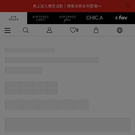
馬上加入睡衣派對！睡覺米奇系列登場>>
0