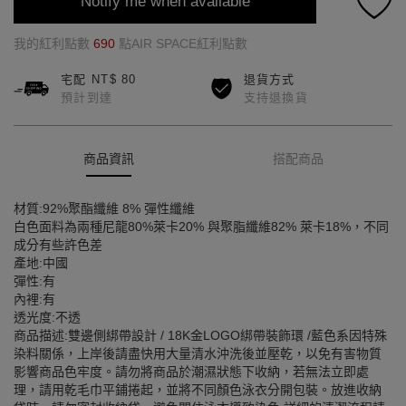
Notify me when available
我的紅利點數
690
點AIR SPACE紅利點數
宅配 NT$ 80
退貨方式
預計到達
支持退換貨
商品資訊
搭配商品
材質:92%聚酯纖維 8% 彈性纖維
白色面料為兩種尼龍80%萊卡20% 與聚脂纖維82% 萊卡18%，不同
成分有些許色差
產地:中國
彈性:有
內裡:有
透光度:不透
商品描述:雙邊側綁帶設計 / 18K金LOGO綁帶裝飾環 /藍色系因特殊
染料關係，上岸後請盡快用大量清水沖洗後並壓乾，以免有害物質
影響商品色牢度。請勿將商品於潮濕狀態下收納，若無法立即處
理，請用乾毛巾平鋪捲起，並將不同顏色泳衣分開包裝。放進收納