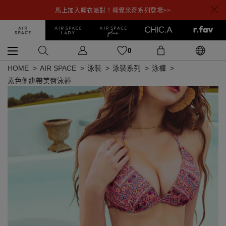
馬上加入睡衣派對！睡覺米奇系列登場>>
0
HOME
AIR SPACE
泳裝
泳裝系列
泳褲
素色側綁帶美臀泳褲