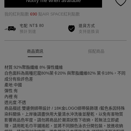
Notify me when available
我的紅利點數
690
點AIR SPACE紅利點數
宅配 NT$ 80
退貨方式
預計到達
支持退換貨
商品資訊
搭配商品
材質:92%聚酯纖維 8% 彈性纖維
白色面料為兩種尼龍80%萊卡20% 與聚脂纖維82% 萊卡18%，不同
成分有些許色差
產地:中國
彈性:有
內裡:有
透光度:不透
商品描述:雙邊側綁帶設計 / 18K金LOGO綁帶裝飾環 /藍色系因特殊
染料關係，上岸後請盡快用大量清水沖洗後並壓乾，以免有害物質
影響商品色牢度。請勿將商品於潮濕狀態下收納，若無法立即處
理，請用乾毛巾平鋪捲起，並將不同顏色泳衣分開包裝。放進收納